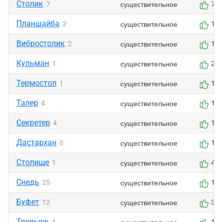
Столик
существительное
7
7
Планшайба
существительное
2
1
Вибростолик
существительное
2
1
Кульман
существительное
1
2
Термостол
существительное
1
1
Талер
существительное
4
1
Секретер
существительное
4
1
Дастархан
существительное
0
1
Столище
существительное
1
4
Снедь
существительное
25
1
Буфет
существительное
12
3
Трельяж