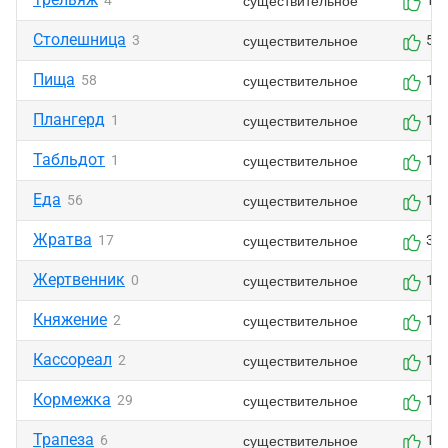
существительное
4
1
Столешница
существительное
3
5
Пища
существительное
58
1
Плангерд
существительное
1
1
Табльдот
существительное
1
1
Еда
существительное
56
1
Жратва
существительное
17
3
Жертвенник
существительное
0
1
Княжение
существительное
2
1
Кассореал
существительное
2
1
Кормежка
существительное
29
1
Трапеза
существительное
6
1