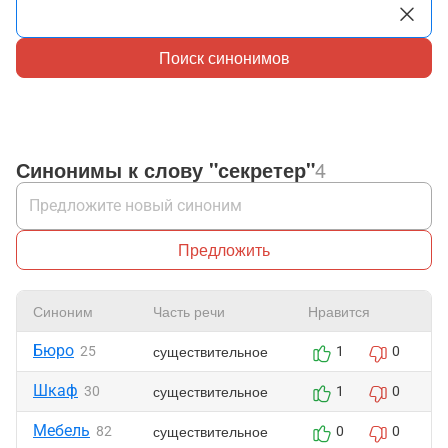
Поиск синонимов
Синонимы к слову "секретер"
4
Предложить
Синоним
Часть речи
Нравится
Бюро
существительное
25
1
0
Шкаф
существительное
30
1
0
Мебель
существительное
82
0
0