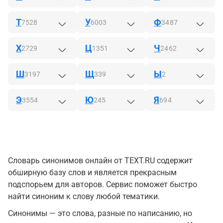
Т
У
Ф
7528
6003
3487
Х
Ц
Ч
2729
1351
2462
Ш
Щ
Ы
3197
339
2
Э
Ю
Я
3554
245
694
Словарь синонимов онлайн от TEXT.RU содержит
обширную базу слов и является прекрасным
подспорьем для авторов. Сервис поможет быстро
найти синоним к слову любой тематики.
Синонимы — это слова, разные по написанию, но