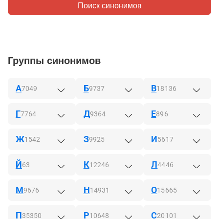
Поиск синонимов
Группы синонимов
А
Б
В
7049
9737
18136
Г
Д
Е
7764
9364
896
Ж
З
И
1542
9925
5617
Й
К
Л
63
12246
4446
М
Н
О
9676
14931
15665
П
Р
С
35350
10648
20101