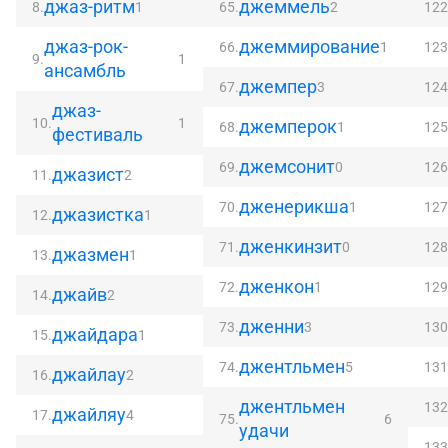
джаз-ритм
джеммель
8.
1
65.
2
122
джаз-рок-
джеммирование
66.
1
123
9.
1
ансамбль
джемпер
67.
3
124
джаз-
10.
1
джемперок
68.
1
125
фестиваль
джемсонит
69.
0
126
джазист
11.
2
дженерикша
70.
1
127
джазистка
12.
1
дженкинзит
71.
0
128
джазмен
13.
1
дженкон
72.
1
129
джайв
14.
2
дженни
73.
3
130
джайдара
15.
1
джентльмен
74.
5
131
джайлау
16.
2
джентльмен
132
джайляу
17.
4
75.
6
удачи
133