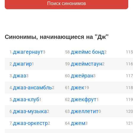
Поиск синонимов
Синонимы, начинающиеся на "Дж"
джагернаут
джеймс бонд
1.
3
58.
2
115
джагир
джеймстаун
2.
1
59.
2
116
джаз
джейран
3.
3
60.
3
117
джаз-ансамбль
джек
4.
2
61.
19
118
джаз-клуб
джекфрут
5.
1
62.
1
119
джаз-музыка
джеллетит
6.
2
63.
0
120
джаз-оркестр
джем
7.
2
64.
3
121