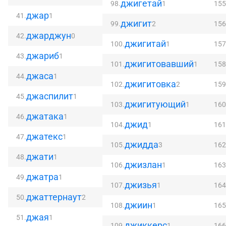
джигетай
98.
1
155
джар
41.
1
джигит
99.
2
156
джарджун
42.
0
джигитай
100.
1
157
джариб
43.
1
джигитовавший
101.
1
158
джаса
44.
1
джигитовка
102.
2
159
джаспилит
45.
1
джигитующий
103.
1
160
джатака
46.
1
джид
104.
1
161
джатекс
47.
1
джидда
105.
3
162
джати
48.
1
джизлан
106.
1
163
джатра
49.
1
джизья
107.
1
164
джаттернаут
50.
2
джиин
108.
1
165
джая
51.
1
джиккерс
109.
1
166