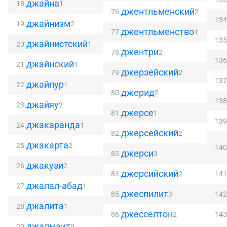
джайна
18.
1
джентльменский
76.
2
134
джайнизм
19.
2
джентльменство
77.
1
135
джайнистский
20.
1
джентри
78.
2
136
джайнский
21.
1
джерзейский
79.
2
137
джайпур
22.
1
джерид
80.
2
138
джайяу
23.
2
джерсе
81.
1
139
джакаранда
24.
1
джерсейский
82.
2
джакарта
25.
2
140
джерси
83.
3
джакузи
26.
2
джерсийский
84.
2
141
джалал-абад
27.
1
джеспилит
85.
3
142
джалита
28.
1
джесселтон
86.
2
143
джалмаит
29.
0