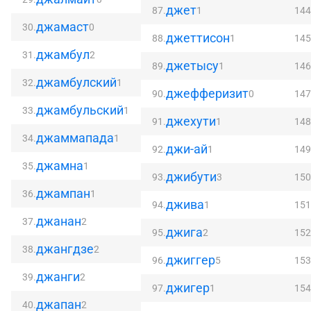
джет
87.
1
144
джамаст
30.
0
джеттисон
88.
1
145
джамбул
31.
2
джетысу
89.
1
146
джамбулский
32.
1
джефферизит
90.
0
147
джамбульский
33.
1
джехути
91.
1
148
джаммапада
34.
1
джи-ай
92.
1
149
джамна
35.
1
джибути
93.
3
150
джампан
36.
1
джива
94.
1
151
джанан
37.
2
джига
95.
2
152
джангдзе
38.
2
джиггер
96.
5
153
джанги
39.
2
джигер
97.
1
154
джапан
40.
2