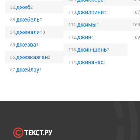
джеб
52.
2
джилпинит
110.
1
167
джебель
53.
2
джимы
111.
1
168
джевалит
54.
0
джин
112.
4
169
джезва
55.
1
джин-шень
113.
2
джезказган
56.
2
джинанас
114.
1
джейлау
57.
1