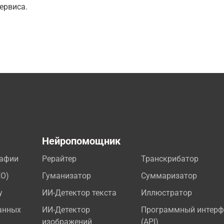
ервиса.
а
Нейропомощник
рафии
Рерайтер
Транскрибатор
EO)
Гуманизатор
Суммаризатор
у
ИИ-Детектор текста
Иллюстратор
анных
ИИ-Детектор
Программный интерф
изображений
(API)