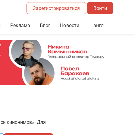
Зарегистрироваться
Войти
Реклама
Блог
англ
Новости
иск синонимов». Для