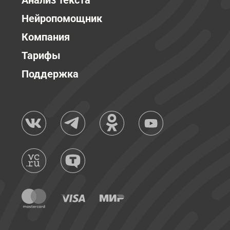
Анализ текста
Нейропомощник
Компания
Тарифы
Поддержка