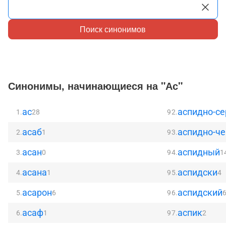
Поиск синонимов
Синонимы, начинающиеся на "Ас"
ас
аспидно-с
1.
28
92.
асаб
аспидно-ч
2.
1
93.
асан
аспидный
3.
0
94.
1
асана
аспидски
4.
1
95.
4
асарон
аспидский
5.
6
96.
асаф
аспик
6.
1
97.
2