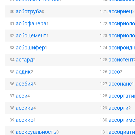
асботруба
ассириец
30.
0
121.
3
асбофанера
ассириоло
31.
1
122.
асбоцемент
ассириоло
32.
1
123.
асбошифер
ассироид
33.
1
124.
асгард
ассистент
34.
2
125.
асдик
ассо
35.
2
126.
2
асебия
ассонанс
36.
3
127.
1
асей
ассортати
37.
4
128.
асейка
ассорти
38.
4
129.
2
асекко
ассортим
39.
1
130.
асексуальность
ассоциати
40.
0
131.