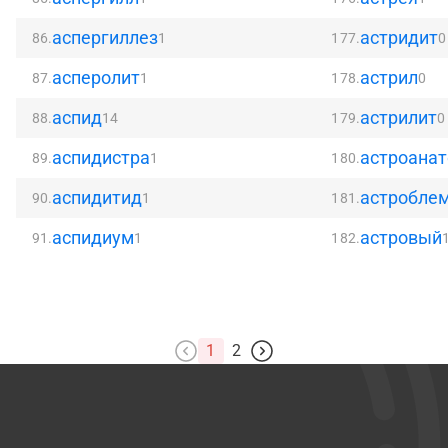
аспергиллез
астридит
86.
1
177.
0
асперолит
астрил
87.
1
178.
0
аспид
астрилит
88.
14
179.
0
аспидистра
астроана
89.
1
180.
аспидитид
астробле
90.
1
181.
аспидиум
астровый
91.
1
182.
1
2