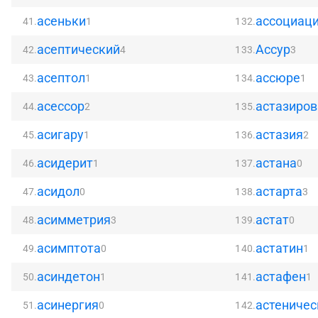
асеньки
ассоциац
41.
1
132.
асептический
Ассур
42.
4
133.
3
асептол
ассюре
43.
1
134.
1
асессор
астазиров
44.
2
135.
асигару
астазия
45.
1
136.
2
асидерит
астана
46.
1
137.
0
асидол
астарта
47.
0
138.
3
асимметрия
астат
48.
3
139.
0
асимптота
астатин
49.
0
140.
1
асиндетон
астафен
50.
1
141.
1
асинергия
астеничес
51.
0
142.