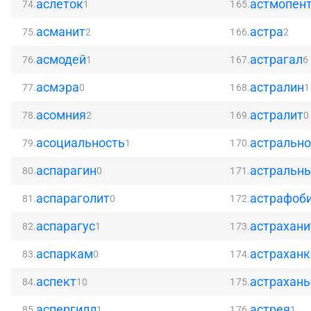
аслеток
астмопен
74.
1
165.
асманит
астра
75.
2
166.
2
асмодей
астрагал
76.
1
167.
6
асмэра
астралин
77.
0
168.
1
асомния
астралит
78.
2
169.
0
асоциальность
астрально
79.
1
170.
аспарагин
астральн
80.
0
171.
аспараголит
астрафоб
81.
0
172.
аспарагус
астрахани
82.
1
173.
аспаркам
астраханк
83.
0
174.
аспект
астрахань
84.
10
175.
аспергилл
астрея
85.
1
176.
1