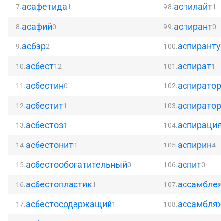
асафетида
аспилайт
7.
1
98.
1
асафий
аспирант
8.
0
99.
0
асбар
аспиранту
9.
2
100.
асбест
аспират
10.
12
101.
1
асбестин
аспиратор
11.
0
102.
асбестит
аспирато
12.
1
103.
асбестоз
аспираци
13.
1
104.
асбестонит
аспирин
14.
0
105.
4
асбестообогатительный
аспит
15.
0
106.
0
асбестопластик
ассамбле
16.
1
107.
асбестосодержащий
ассамбля
17.
1
108.