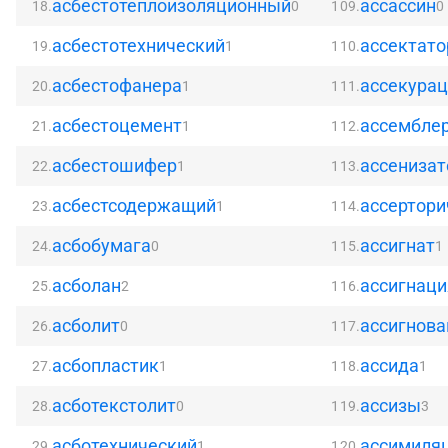
асбестотеплоизоляционный
ассассин
18.
0
109.
0
асбестотехнический
ассектато
19.
1
110.
асбестофанера
ассекура
20.
1
111.
асбестоцемент
ассембле
21.
1
112.
асбестошифер
ассенизат
22.
1
113.
асбестсодержащий
ассертори
23.
1
114.
асбобумага
ассигнат
24.
0
115.
1
асболан
ассигнаци
25.
2
116.
асболит
ассигнова
26.
0
117.
асбопластик
ассида
27.
1
118.
1
асботекстолит
ассизы
28.
0
119.
3
асботехнический
ассимиля
29.
1
120.