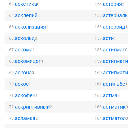
аскетика
астерия
63.
0
154.
2
асклепий
астернал
64.
2
155.
асколизация
астероид
65.
1
156.
1
аскольд
асти
66.
0
157.
1
аскома
астигмат
67.
1
158.
0
аскомицет
астигмати
68.
1
159.
аскона
астигмат
69.
0
160.
аскос
астильбе
70.
1
161.
1
аскофен
астма
71.
1
162.
3
аскриптивный
астматик
72.
2
163.
асламка
астматол
73.
2
164.