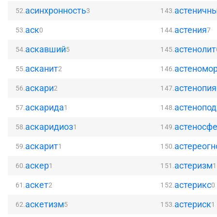
асинхронность
астеничн
52.
3
143.
аск
астения
53.
0
144.
7
аскавший
астенолит
54.
5
145.
асканит
астеномо
55.
2
146.
аскари
астенопия
56.
2
147.
аскарида
астенопо
57.
1
148.
аскаридиоз
астеносф
58.
1
149.
аскарит
астереогн
59.
1
150.
аскер
астеризм
60.
1
151.
1
аскет
астерикс
61.
2
152.
0
аскетизм
астериск
62.
5
153.
1