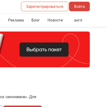
Зарегистрироваться
Войти
Реклама
Блог
англ
Новости
иск синонимов». Для