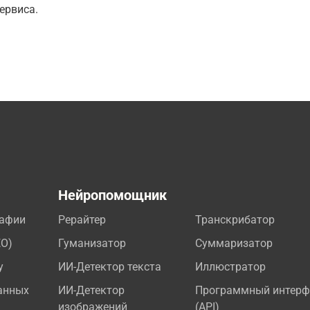
ервиса.
а
Нейропомощник
рафии
Рерайтер
Транскрибатор
EO)
Гуманизатор
Суммаризатор
у
ИИ-Детектор текста
Иллюстратор
анных
ИИ-Детектор
Программный интерф
изображений
(API)