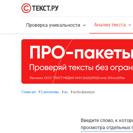
Анализ текста
Проверка уникальности
Главная
Синонимы
ас
асбофанера
Введите слово, к кото
просмотра отдельных г