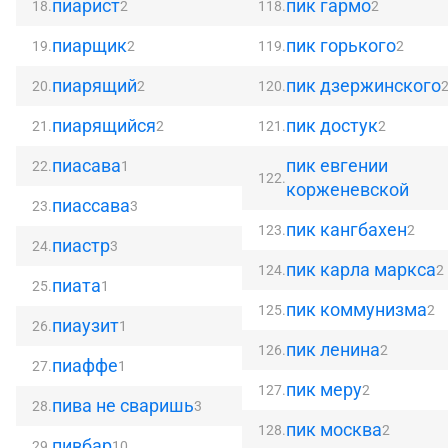
пиарист
пик гармо
18.
2
118.
2
пиарщик
пик горького
19.
2
119.
2
пиарящий
пик дзержинского
20.
2
120.
пиарящийся
пик достук
21.
2
121.
2
пиасава
пик евгении
22.
1
122.
корженевской
пиассава
23.
3
пик кангбахен
123.
2
пиастр
24.
3
пик карла маркса
124.
2
пиата
25.
1
пик коммунизма
125.
2
пиаузит
26.
1
пик ленина
126.
2
пиаффе
27.
1
пик меру
127.
2
пива не сваришь
28.
3
пик москва
128.
2
пивбар
29.
10