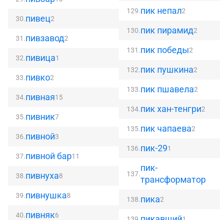
пик непал
129.
2
пивец
30.
2
пик пирамид
130.
2
пивзавод
31.
2
пик победы
131.
2
пивица
32.
1
пик пушкина
132.
2
пивко
33.
2
пик пшавела
133.
2
пивная
34.
15
пик хан-тенгри
134.
2
пивник
35.
7
пик чапаева
135.
2
пивной
36.
3
пик-29
136.
1
пивной бар
37.
11
пик-
137.
пивнуха
38.
8
трансформатор
пивнушка
39.
8
пика
138.
2
пивняк
40.
6
пикавший
139.
1