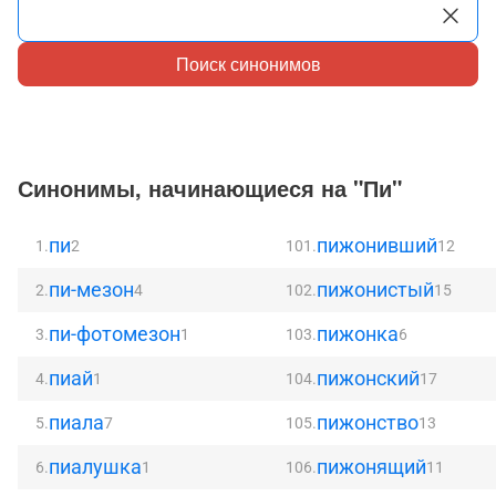
Поиск синонимов
Синонимы, начинающиеся на "Пи"
пи
пижонивший
1.
2
101.
12
пи-мезон
пижонистый
2.
4
102.
15
пи-фотомезон
пижонка
3.
1
103.
6
пиай
пижонский
4.
1
104.
17
пиала
пижонство
5.
7
105.
13
пиалушка
пижонящий
6.
1
106.
11