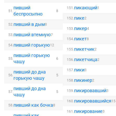
пивший
пикающий
151.
1
51.
8
беспросыпно
пике
152.
2
пивший в дым
52.
8
пикер
153.
4
пивший втемную
53.
7
пикет
154.
8
пивший горькую
54.
12
пикетчик
155.
2
пивший горькую
55.
6
пикетчица
156.
2
чашу
пики
157.
3
пивший до дна
56.
5
горькую чашу
пикинер
158.
2
пивший до дна
пикировавший
159.
3
57.
5
чашу
пикировавшийся
160.
15
пивший как бочка
58.
8
пикирование
161.
3
пивший как