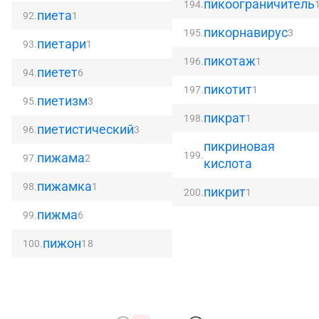
пикоограничитель
194.
пиета
92.
1
пикорнавирус
195.
3
пиетари
93.
1
пикотаж
196.
1
пиетет
94.
6
пикотит
197.
1
пиетизм
95.
3
пикрат
198.
1
пиетистический
96.
3
пикриновая
199.
пижама
97.
2
кислота
пижамка
98.
1
пикрит
200.
1
пижма
99.
6
пижон
100.
18