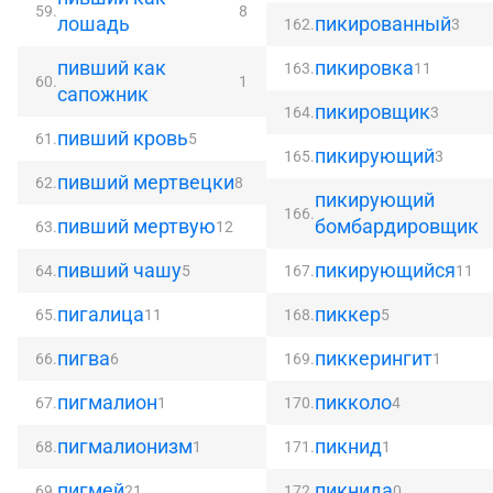
59.
8
лошадь
пикированный
162.
3
пивший как
пикировка
163.
11
60.
1
сапожник
пикировщик
164.
3
пивший кровь
61.
5
пикирующий
165.
3
пивший мертвецки
62.
8
пикирующий
166.
пивший мертвую
бомбардировщик
63.
12
пивший чашу
пикирующийся
64.
5
167.
11
пигалица
пиккер
65.
11
168.
5
пигва
пиккерингит
66.
6
169.
1
пигмалион
пикколо
67.
1
170.
4
пигмалионизм
пикнид
68.
1
171.
1
пигмей
пикнида
69.
21
172.
0