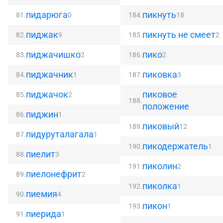
пидарюга
пикнуть
81.
0
184.
18
пиджак
пикнуть не смеет
82.
9
185.
2
пиджачишко
пико
83.
2
186.
2
пиджачник
пиковка
84.
1
187.
3
пиджачок
пиковое
85.
2
188.
положение
пиджин
86.
1
пиковый
189.
12
пидуруталагала
87.
1
пикодержатель
190.
1
пиелит
88.
3
пиколин
191.
2
пиелонефрит
89.
2
пиколка
192.
1
пиемия
90.
4
пикон
193.
1
пиерида
91.
1