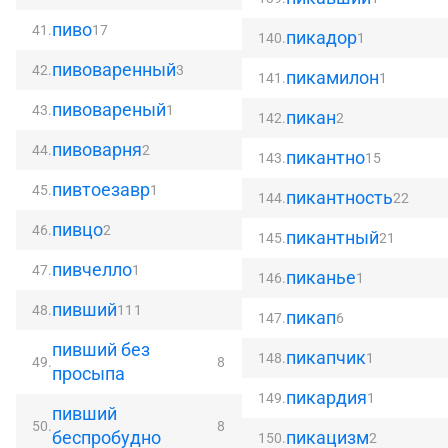
пиво
41.
17
пикадор
140.
1
пивоваренный
42.
3
пикамилон
141.
1
пивовареный
43.
1
пикан
142.
2
пивоварня
44.
2
пикантно
143.
15
пивтоезавр
45.
1
пикантность
144.
22
пивцо
46.
2
пикантный
145.
21
пивчелло
47.
1
пиканье
146.
1
пивший
48.
111
пикап
147.
6
пивший без
пикапчик
148.
1
49.
8
просыпа
пикардия
149.
1
пивший
50.
8
беспробудно
пикацизм
150.
2