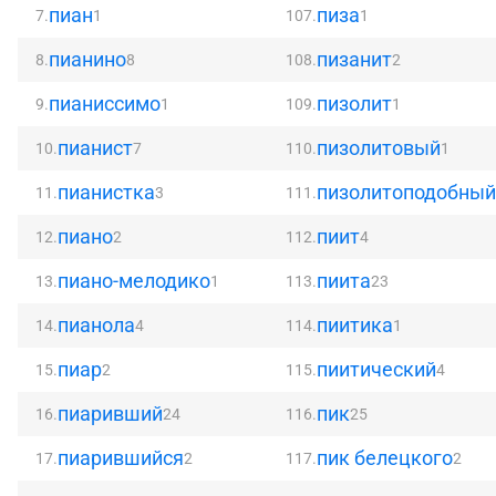
пиан
пиза
7.
1
107.
1
пианино
пизанит
8.
8
108.
2
пианиссимо
пизолит
9.
1
109.
1
пианист
пизолитовый
10.
7
110.
1
пианистка
пизолитоподобный
11.
3
111.
пиано
пиит
12.
2
112.
4
пиано-мелодико
пиита
13.
1
113.
23
пианола
пиитика
14.
4
114.
1
пиар
пиитический
15.
2
115.
4
пиаривший
пик
16.
24
116.
25
пиарившийся
пик белецкого
17.
2
117.
2