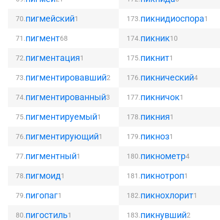
пигмейский
пикнидиоспора
70.
1
173.
1
пигмент
пикник
71.
68
174.
10
пигментация
пикнит
72.
1
175.
1
пигментировавший
пикнический
73.
2
176.
4
пигментированный
пикничок
74.
3
177.
1
пигментируемый
пикния
75.
1
178.
1
пигментирующий
пикноз
76.
1
179.
1
пигментный
пикнометр
77.
1
180.
4
пигмоид
пикнотроп
78.
1
181.
1
пигопаг
пикнохлорит
79.
1
182.
1
пигостиль
пикнувший
80.
1
183.
2