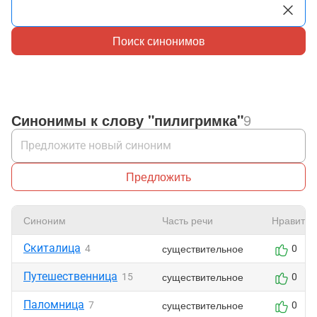
Поиск синонимов
Синонимы к слову "пилигримка"
9
Предложить
Синоним
Часть речи
Нравится
Скиталица
существительное
4
0
Путешественница
существительное
15
0
Паломница
существительное
7
0