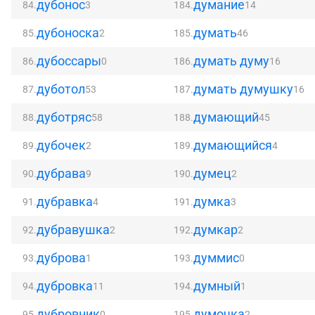
дубонос
думание
84.
3
184.
14
дубоноска
думать
85.
2
185.
46
дубоссары
думать думу
86.
0
186.
16
дуботол
думать думушку
87.
53
187.
16
дуботряс
думающий
88.
58
188.
45
дубочек
думающийся
89.
2
189.
4
дубрава
думец
90.
9
190.
2
дубравка
думка
91.
4
191.
3
дубравушка
думкар
92.
2
192.
2
дуброва
думмис
93.
1
193.
0
дубровка
думный
94.
11
194.
1
дубровник
думочка
95.
0
195.
2