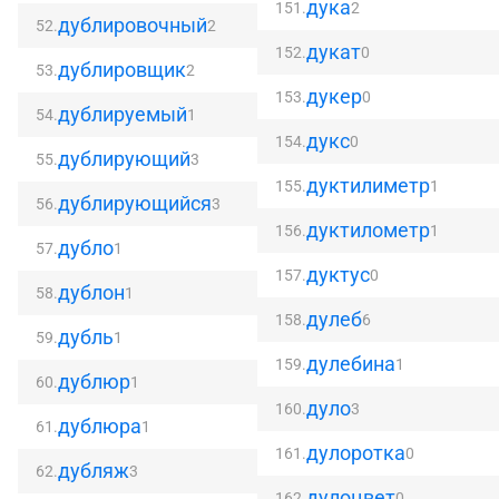
дука
151.
2
дублировочный
52.
2
дукат
152.
0
дублировщик
53.
2
дукер
153.
0
дублируемый
54.
1
дукс
154.
0
дублирующий
55.
3
дуктилиметр
155.
1
дублирующийся
56.
3
дуктилометр
156.
1
дубло
57.
1
дуктус
157.
0
дублон
58.
1
дулеб
158.
6
дубль
59.
1
дулебина
159.
1
дублюр
60.
1
дуло
160.
3
дублюра
61.
1
дулоротка
161.
0
дубляж
62.
3
дулоцвет
162.
0