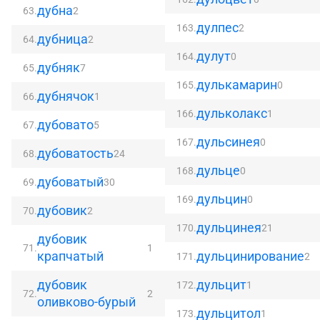
дубна
63.
2
дулпес
163.
2
дубница
64.
2
дулут
164.
0
дубняк
65.
7
дулькамарин
165.
0
дубнячок
66.
1
дульколакс
166.
1
дубовато
67.
5
дульсинея
167.
0
дубоватость
68.
24
дульце
168.
0
дубоватый
69.
30
дульцин
169.
0
дубовик
70.
2
дульцинея
170.
21
дубовик
71.
1
крапчатый
дульцинирование
171.
2
дубовик
дульцит
172.
1
72.
2
оливково-бурый
дульцитол
173.
1