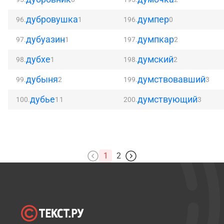
дубровушка
думпер
96.
1
196.
0
дубуазин
думпкар
97.
1
197.
2
дубхе
думский
98.
1
198.
2
дубыня
думствовавший
99.
2
199.
3
дубье
думствующий
100.
11
200.
3
1
2