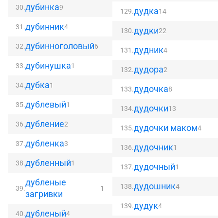
дубинка
30.
9
дудка
129.
14
дубинник
31.
4
дудки
130.
22
дубинноголовый
32.
6
дудник
131.
4
дубинушка
33.
1
дудора
132.
2
дубка
34.
1
дудочка
133.
8
дублевый
35.
1
дудочки
134.
13
дубление
36.
2
дудочки маком
135.
4
дубленка
37.
3
дудочник
136.
1
дубленный
38.
1
дудочный
137.
1
дубленые
дудошник
138.
4
39.
1
загривки
дудук
139.
4
дубленый
40.
4