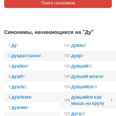
Поиск синонимов
Синонимы, начинающиеся на "Ду"
ду
дуван
1.
1
101.
5
дуадастанон
дувр
2.
1
102.
0
дуайен
дувший
3.
1
103.
32
дуайт
дувший мозги
4.
1
104.
2
дуала
дувшийся
5.
2
105.
66
дуализм
дувшийся как
6.
6
106.
3
мышь на крупу
дуалин
7.
1
дуга
107.
25