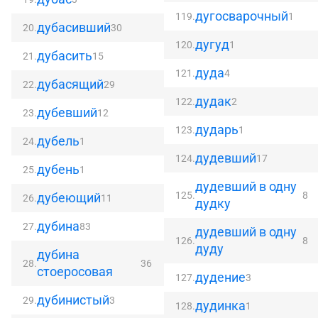
дугосварочный
119.
1
дубасивший
20.
30
дугуд
120.
1
дубасить
21.
15
дуда
121.
4
дубасящий
22.
29
дудак
122.
2
дубевший
23.
12
дударь
123.
1
дубель
24.
1
дудевший
124.
17
дубень
25.
1
дудевший в одну
125.
8
дубеющий
26.
11
дудку
дубина
27.
83
дудевший в одну
126.
8
дуду
дубина
28.
36
стоеросовая
дудение
127.
3
дубинистый
29.
3
дудинка
128.
1