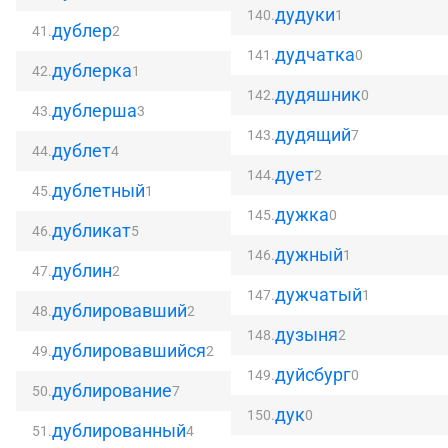
дудуки
140.
1
дублер
41.
2
дудчатка
141.
0
дублерка
42.
1
дудяшник
142.
0
дублерша
43.
3
дудящий
143.
7
дублет
44.
4
дует
144.
2
дублетный
45.
1
дужка
145.
0
дубликат
46.
5
дужный
146.
1
дублин
47.
2
дужчатый
147.
1
дублировавший
48.
2
дузыня
148.
2
дублировавшийся
49.
2
дуйсбург
149.
0
дублирование
50.
7
дук
150.
0
дублированный
51.
4