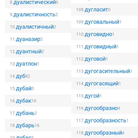
дуалистический
8.
6
дугласит
108.
0
дуалистичность
9.
2
дуговальный
109.
1
дуалистичный
10.
2
дуговидно
110.
1
дуаназир
11.
2
дуговидный
111.
1
дуантный
12.
2
дуговой
112.
1
дуатлон
13.
1
дугогасительный
113.
1
дуб
14.
82
дугогасящий
114.
1
дубай
15.
3
дугой
115.
1
дубак
16.
16
дугообразно
116.
4
дубань
17.
2
дугообразность
117.
1
дубарь
18.
16
дугообразный
118.
4
дубас
19.
3