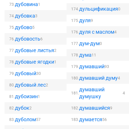
дубовина
73.
1
дульцификация
174.
0
дубовка
74.
3
дуля
175.
9
дубово
75.
5
дуля с маслом
176.
4
дубовость
76.
6
дум-дум
177.
0
дубовые листья
77.
2
дума
178.
11
дубовые ягодки
78.
1
думавший
179.
93
дубовый
79.
30
думавший думу
180.
4
дубовый лес
80.
2
думавший
181.
4
дубоизин
думушку
81.
1
дубок
думавшийся
82.
2
182.
9
дуболом
думается
83.
57
183.
56