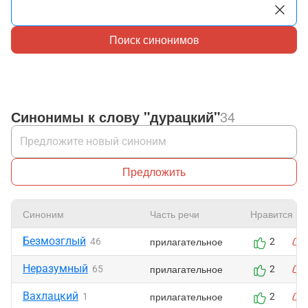
Поиск синонимов
Синонимы к слову "дурацкий"
34
Предложить
Синоним
Часть речи
Нравится
Безмозглый
прилагательное
46
2
Неразумный
прилагательное
65
2
Вахлацкий
прилагательное
1
2