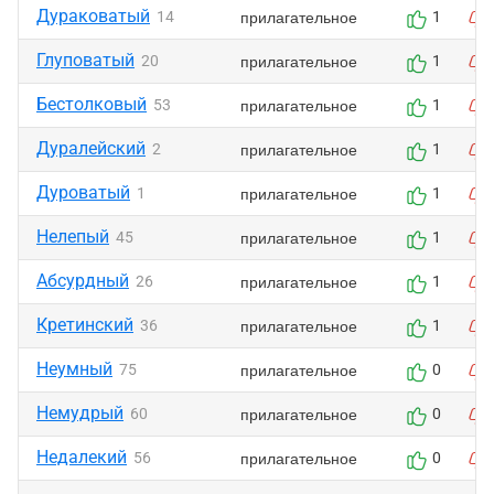
Дураковатый
прилагательное
14
1
Глуповатый
прилагательное
20
1
Бестолковый
прилагательное
53
1
Дуралейский
прилагательное
2
1
Дуроватый
прилагательное
1
1
Нелепый
прилагательное
45
1
Абсурдный
прилагательное
26
1
Кретинский
прилагательное
36
1
Неумный
прилагательное
75
0
Немудрый
прилагательное
60
0
Недалекий
прилагательное
56
0