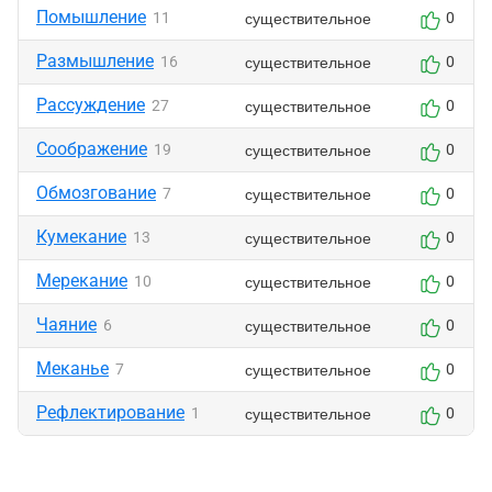
Помышление
существительное
11
0
Размышление
существительное
16
0
Рассуждение
существительное
27
0
Соображение
существительное
19
0
Обмозгование
существительное
7
0
Кумекание
существительное
13
0
Мерекание
существительное
10
0
Чаяние
существительное
6
0
Меканье
существительное
7
0
Рефлектирование
существительное
1
0