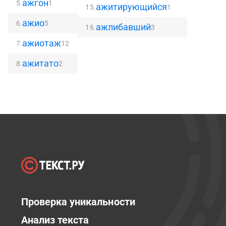
ажгон
5.
1
ажитирующийся
15.
1
ажио
6.
5
ажлибавший
16.
3
ажиотаж
7.
12
ажитато
8.
2
Проверка уникальности
Анализ текста