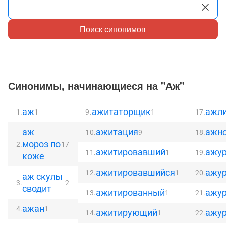
Поиск синонимов
Синонимы, начинающиеся на "Аж"
аж
ажитаторщик
ажл
1.
1
9.
1
17.
аж
ажитация
ажн
10.
9
18.
мороз по
2.
17
ажитировавший
ажу
11.
1
19.
коже
ажитировавшийся
ажу
12.
1
20.
аж скулы
3.
2
сводит
ажитированный
ажур
13.
1
21.
ажан
4.
1
ажитирующий
ажу
14.
1
22.