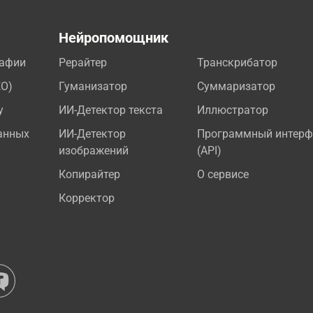
а
Нейропомощник
рафии
Рерайтер
Транскрибатор
EO)
Гуманизатор
Суммаризатор
у
ИИ-Детектор текста
Иллюстратор
анных
ИИ-Детектор
Программный интерф
изображений
(API)
Копирайтер
О сервисе
Корректор