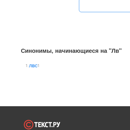
Синонимы, начинающиеся на "Лв"
лвс
1.
1