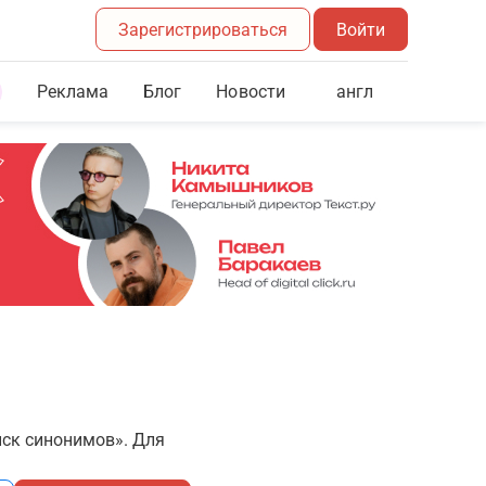
Зарегистрироваться
Войти
Реклама
Блог
англ
Новости
иск синонимов». Для