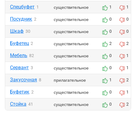
Спецбуфет
существительное
1
1
1
Посудник
существительное
2
0
0
Шкаф
существительное
30
0
0
Буфетец
существительное
2
2
2
Мебель
существительное
82
0
1
Сервант
существительное
3
0
1
Закусочная
прилагательное
8
1
2
Буфетик
существительное
2
0
1
Стойка
существительное
41
0
2