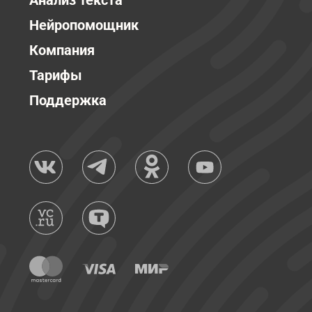
Анализ текста
Нейропомощник
Компания
Тарифы
Поддержка