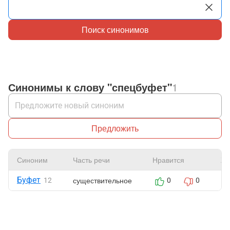
Поиск синонимов
Синонимы к слову "спецбуфет"
1
Предложить
Синоним
Часть речи
Нравится
Жа
Буфет
существительное
12
0
0