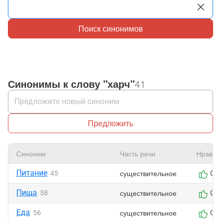
Поиск синонимов
Синонимы к слову "харч"
41
Предложить
Синоним
Часть речи
Нравит
Питание
существительное
45
0
Пища
существительное
58
0
Еда
существительное
56
0