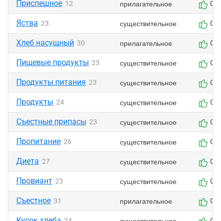
Приспешное
прилагательное
12
0
Яства
существительное
23
0
Хлеб насущный
прилагательное
30
0
Пищевые продукты
существительное
23
0
Продукты питания
существительное
23
0
Продукты
существительное
24
0
Съестные припасы
существительное
23
0
Пропитание
существительное
26
0
Диета
существительное
27
0
Провиант
существительное
23
0
Съестное
прилагательное
31
0
Кусок хлеба
существительное
24
0