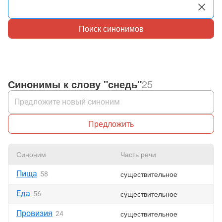
Поиск синонимов
Синонимы к слову "снедь"
25
Предложить
Синоним
Часть речи
Н
Пища
существительное
58
Еда
существительное
56
Провизия
существительное
24