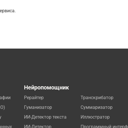
ервиса.
а
Нейропомощник
рафии
Рерайтер
Транскрибатор
EO)
Гуманизатор
Суммаризатор
у
ИИ-Детектор текста
Иллюстратор
анных
ИИ-Детектор
Программный интерф