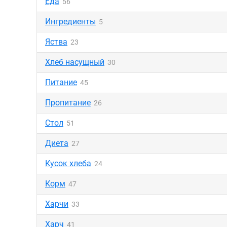
Еда
56
Ингредиенты
5
Яства
23
Хлеб насущный
30
Питание
45
Пропитание
26
Стол
51
Диета
27
Кусок хлеба
24
Корм
47
Харчи
33
Харч
41