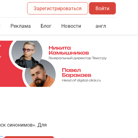
Зарегистрироваться
Войти
Реклама
Блог
англ
Новости
иск синонимов». Для