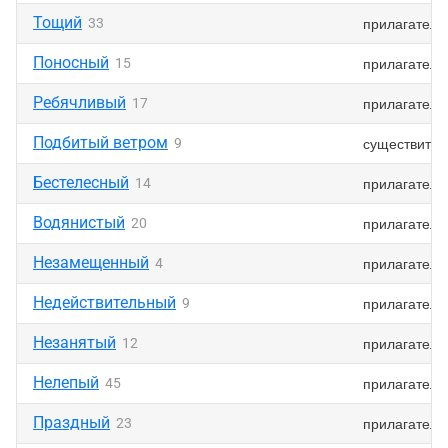
Тощий
прилагатель
33
Поносный
прилагатель
15
Ребячливый
прилагатель
17
Подбитый ветром
существител
9
Бестелесный
прилагатель
14
Водянистый
прилагатель
20
Незамещенный
прилагатель
4
Недействительный
прилагатель
9
Незанятый
прилагатель
12
Нелепый
прилагатель
45
Праздный
прилагатель
23