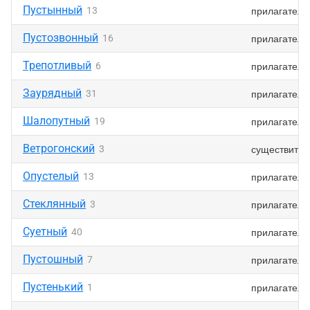
Пустынный
прилагатель
13
Пустозвонный
прилагатель
16
Трепотливый
прилагатель
6
Заурядный
прилагатель
31
Шалопутный
прилагатель
19
Ветрогонский
существител
3
Опустелый
прилагатель
13
Стеклянный
прилагатель
3
Суетный
прилагатель
40
Пустошный
прилагатель
7
Пустенький
прилагатель
1