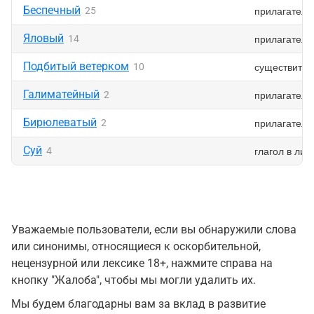
Беспечный
прилагатель
25
Яловый
прилагатель
14
Подбитый ветерком
существител
10
Галиматейный
прилагатель
2
Бирюлеватый
прилагатель
2
Суй
глагол в ли
4
Уважаемые пользователи, если вы обнаружили слова
или синонимы, относящиеся к оскорбительной,
нецензурной или лексике 18+, нажмите справа на
кнопку "Жалоба", чтобы мы могли удалить их.
Мы будем благодарны вам за вклад в развитие