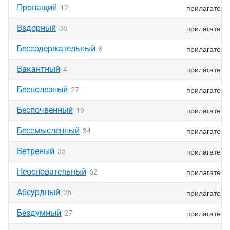
Пропащий
прилагатель
12
Вздорный
прилагатель
38
Бессодержательный
прилагатель
8
Вакантный
прилагатель
4
Бесполезный
прилагатель
27
Беспочвенный
прилагатель
19
Бессмысленный
прилагатель
34
Ветреный
прилагатель
35
Неосновательный
прилагатель
62
Абсурдный
прилагатель
26
Бездумный
прилагатель
27