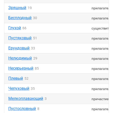
Зряшный
прилагатель
19
Бесплодный
прилагатель
30
Глухой
существител
66
Пустяковый
прилагатель
51
Ерундовый
прилагатель
33
Нелюдимый
прилагатель
29
Несерьезный
прилагатель
85
Плевый
прилагатель
52
Чепуховый
прилагатель
35
Мелкоплавающий
причастие
3
Пустословный
прилагатель
8