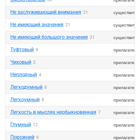
Не заслуживающий внимания
существител
21
Не имеющий значения
существител
21
Не имеющий большого значения
существител
21
Туфтовый
прилагатель
9
Чиховый
прилагатель
2
Неплодный
прилагатель
4
Легкодумный
прилагатель
8
Легкоумный
прилагатель
8
Легкость в мыслях необыкновенная
прилагатель
7
Глумный
прилагатель
12
Порожний
прилагатель
6