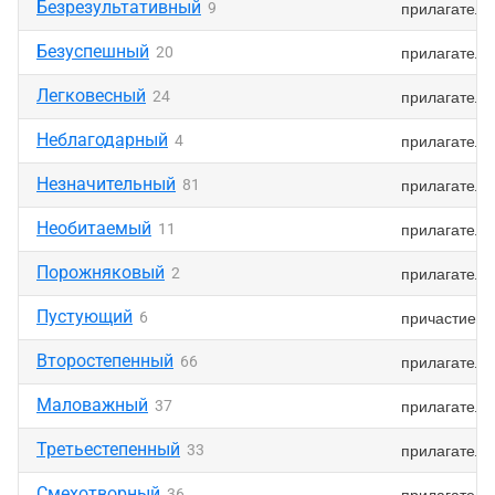
Безрезультативный
прилагатель
9
Безуспешный
прилагатель
20
Легковесный
прилагатель
24
Неблагодарный
прилагатель
4
Незначительный
прилагатель
81
Необитаемый
прилагатель
11
Порожняковый
прилагатель
2
Пустующий
причастие
6
Второстепенный
прилагатель
66
Маловажный
прилагатель
37
Третьестепенный
прилагатель
33
Смехотворный
прилагатель
36