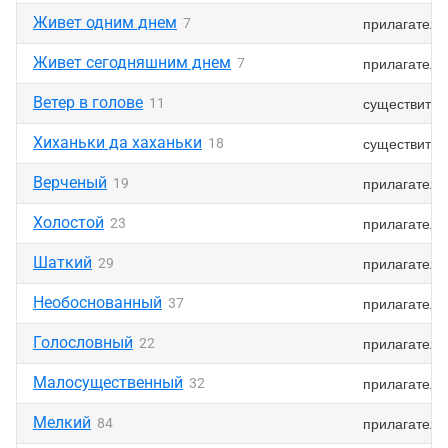
Живет одним днем
прилагатель
7
Живет сегодняшним днем
прилагатель
7
Ветер в голове
существител
11
Хиханьки да хаханьки
существител
18
Верченый
прилагатель
19
Холостой
прилагатель
23
Шаткий
прилагатель
29
Необоснованный
прилагатель
37
Голословный
прилагатель
22
Малосущественный
прилагатель
32
Мелкий
прилагатель
84