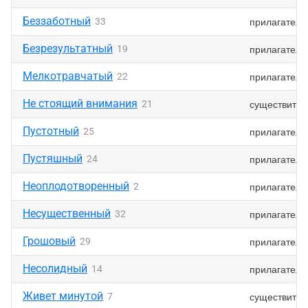
Беззаботный
прилагатель
33
Безрезультатный
прилагатель
19
Мелкотравчатый
прилагатель
22
Не стоящий внимания
существител
21
Пустотный
прилагатель
25
Пустяшный
прилагатель
24
Неоплодотворенный
прилагатель
2
Несущественный
прилагатель
32
Грошовый
прилагатель
29
Несолидный
прилагатель
14
Живет минутой
существител
7