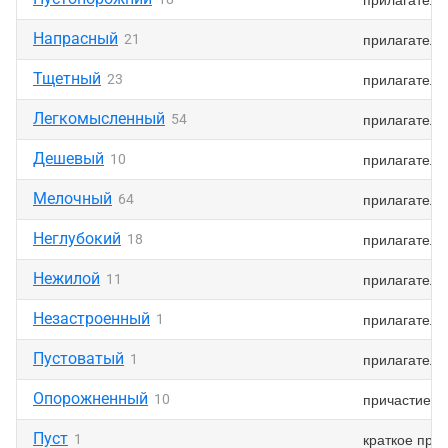
Напрасный
прилагатель
21
Тщетный
прилагатель
23
Легкомысленный
прилагатель
54
Дешевый
прилагатель
10
Мелочный
прилагатель
64
Неглубокий
прилагатель
18
Нежилой
прилагатель
11
Незастроенный
прилагатель
1
Пустоватый
прилагатель
1
Опорожненный
причастие
10
Пуст
краткое при
1