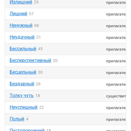
Излишний
прилагатель
29
Лишний
прилагатель
57
Ненужный
прилагатель
68
Неудачный
прилагатель
21
Бессильный
прилагатель
45
Бесперспективный
прилагатель
20
Бесцельный
прилагатель
30
Бездарный
прилагатель
26
Толку чуть
существител
18
Неуспешный
прилагатель
22
Полый
прилагатель
4
Пустопорожний
прилагатель
18