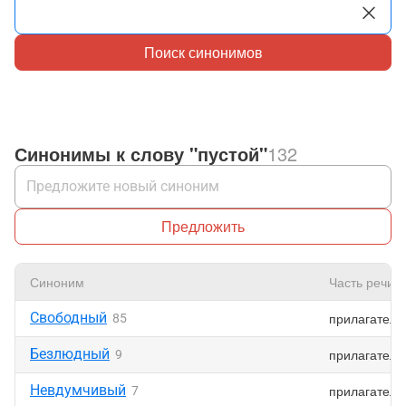
Поиск синонимов
Синонимы к слову "пустой"
132
Предложить
Синоним
Часть речи
Свободный
прилагатель
85
Безлюдный
прилагатель
9
Невдумчивый
прилагатель
7