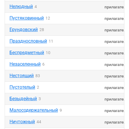
Нелюдный
прилагатель
4
Пустяковинный
прилагатель
12
Ерундовский
прилагатель
28
Празднословный
прилагатель
11
Беспредметный
прилагатель
10
Незаселенный
прилагатель
6
Нестоящий
прилагатель
83
Пустотелый
прилагатель
2
Безыдейный
прилагатель
3
Малосодержательный
прилагатель
9
Ничтожный
прилагатель
44