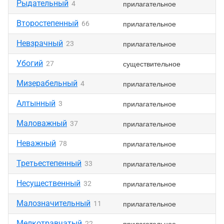
Рыдательный
прилагательное
4
Второстепенный
прилагательное
66
Невзрачный
прилагательное
23
Убогий
существительное
27
Мизерабельный
прилагательное
4
Алтынный
прилагательное
3
Маловажный
прилагательное
37
Неважный
прилагательное
78
Третьестепенный
прилагательное
33
Несущественный
прилагательное
32
Малозначительный
прилагательное
11
Мелкотравчатый
прилагательное
22