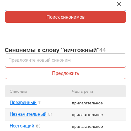
Поиск синонимов
Синонимы к слову "ничтожный"
44
Предложить
Синоним
Часть речи
Н
Презренный
прилагательное
7
Незначительный
прилагательное
81
Нестоящий
прилагательное
83