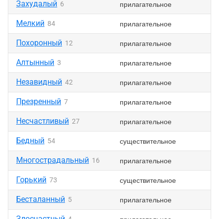
Захудалый
прилагательное
6
Мелкий
прилагательное
84
Похоронный
прилагательное
12
Алтынный
прилагательное
3
Незавидный
прилагательное
42
Презренный
прилагательное
7
Несчастливый
прилагательное
27
Бедный
существительное
54
Многострадальный
прилагательное
16
Горький
существительное
73
Бесталанный
прилагательное
5
Злосчастный