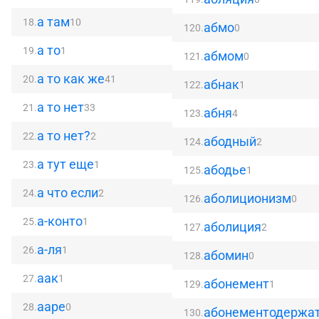
а там
18.
10
абмо
120.
0
а то
19.
1
абмом
121.
0
а то как же
20.
41
абнак
122.
1
а то нет
21.
33
абня
123.
4
а то нет?
22.
2
абодный
124.
2
а тут еще
23.
1
абодье
125.
1
а что если
24.
2
аболиционизм
126.
0
а-конто
25.
1
аболиция
127.
2
а-ля
26.
1
абомин
128.
0
аак
27.
1
абонемент
129.
1
ааре
28.
0
абонементодержа
130.