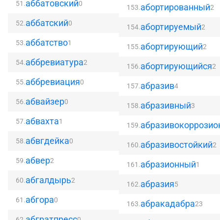
аббатовский
51.
0
абортированный
153.
2
аббатский
52.
0
абортируемый
154.
2
аббатство
53.
1
абортирующий
155.
2
аббревиатура
54.
2
абортирующийся
156.
2
аббревиация
55.
0
абразив
157.
4
абвайзер
56.
0
абразивный
158.
3
абвахта
57.
1
абразивокоррозио
159.
абвгдейка
58.
0
абразивостойкий
160.
2
абвер
59.
2
абразионный
161.
1
абгалдырь
60.
2
абразия
162.
5
абгора
61.
0
абракадабра
163.
23
абгратпресс
62.
0