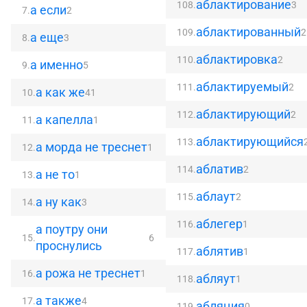
аблактирование
108.
3
а если
7.
2
аблактированный
109.
2
а еще
8.
3
аблактировка
110.
2
а именно
9.
5
аблактируемый
111.
2
а как же
10.
41
аблактирующий
112.
2
а капелла
11.
1
аблактирующийся
113.
а морда не треснет
12.
1
аблатив
114.
2
а не то
13.
1
аблаут
115.
2
а ну как
14.
3
аблегер
116.
1
а поутру они
15.
6
проснулись
аблятив
117.
1
а рожа не треснет
16.
1
абляут
118.
1
а также
17.
4
абляция
119.
0