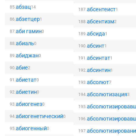
абзац
85.
14
абсентеист
187.
1
абзетцер
86.
1
абсентизм
188.
2
аби гамин
87.
0
абсида
189.
1
абиаль
88.
0
абсинт
190.
1
абиджан
89.
0
абсинтат
191.
1
абие
90.
2
абсинтин
192.
1
абиетат
91.
0
абсолют
193.
7
абиетин
92.
0
абсолютизация
194.
3
абиогенез
93.
0
абсолютизировав
195.
абиогенетический
94.
0
абсолютизировав
196.
абиогенный
95.
0
абсолютизировани
197.