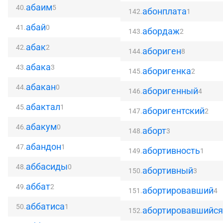
абаим
40.
5
абонплата
142.
1
абай
41.
0
абордаж
143.
2
абак
42.
2
абориген
144.
8
абака
43.
3
аборигенка
145.
2
абакан
44.
0
аборигенный
146.
4
абактал
45.
1
аборигентский
147.
2
абакум
46.
0
аборт
148.
3
абандон
47.
1
абортивность
149.
1
аббасиды
48.
0
абортивный
150.
3
аббат
49.
2
абортировавший
151.
4
аббатиса
50.
1
абортировавшийся
152.