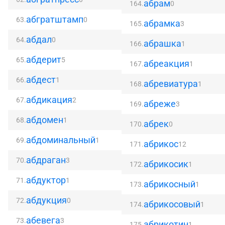
абрам
164.
0
абгратштамп
63.
0
абрамка
165.
3
абдал
64.
0
абрашка
166.
1
абдерит
65.
5
абреакция
167.
1
абдест
66.
1
абревиатура
168.
1
абдикация
67.
2
абреже
169.
3
абдомен
68.
1
абрек
170.
0
абдоминальный
69.
1
абрикос
171.
12
абдраган
70.
3
абрикосик
172.
1
абдуктор
71.
1
абрикосный
173.
1
абдукция
72.
0
абрикосовый
174.
1
абевега
73.
3
абрикотин
175.
1