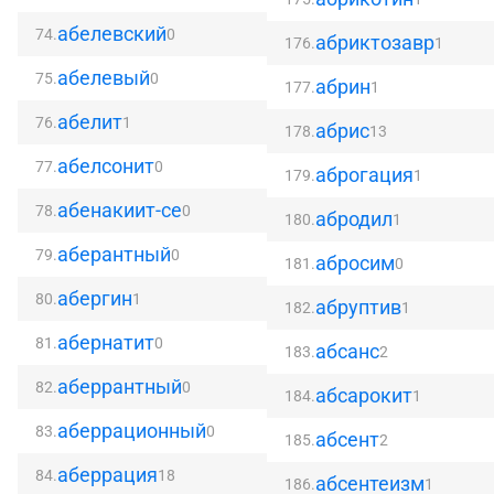
абелевский
74.
0
абриктозавр
176.
1
абелевый
75.
0
абрин
177.
1
абелит
76.
1
абрис
178.
13
абелсонит
77.
0
аброгация
179.
1
абенакиит-се
78.
0
абродил
180.
1
аберантный
79.
0
абросим
181.
0
абергин
80.
1
абруптив
182.
1
абернатит
81.
0
абсанс
183.
2
аберрантный
82.
0
абсарокит
184.
1
аберрационный
83.
0
абсент
185.
2
аберрация
84.
18
абсентеизм
186.
1