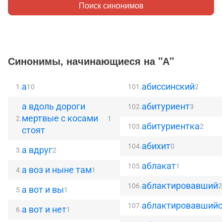
Поиск синонимов
Синонимы, начинающиеся на "А"
а
абиссинский
1.
10
101.
2
а вдоль дороги
абитуриент
102.
3
мертвые с косами
2.
1
абитуриентка
103.
2
стоят
абихит
104.
0
а вдруг
3.
2
аблакат
105.
1
а воз и ныне там
4.
1
аблактировавший
106.
а вот и вы
5.
1
аблактировавший
107.
а вот и нет
6.
1