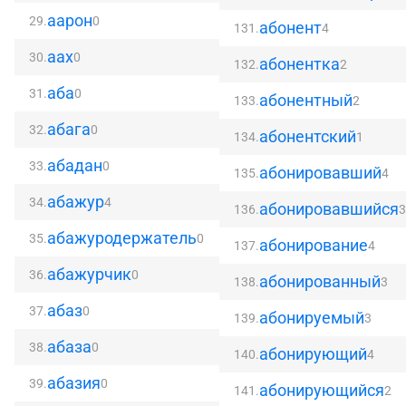
аарон
29.
0
абонент
131.
4
аах
30.
0
абонентка
132.
2
аба
31.
0
абонентный
133.
2
абага
32.
0
абонентский
134.
1
абадан
33.
0
абонировавший
135.
4
абажур
34.
4
абонировавшийся
136.
абажуродержатель
35.
0
абонирование
137.
4
абажурчик
36.
0
абонированный
138.
3
абаз
37.
0
абонируемый
139.
3
абаза
38.
0
абонирующий
140.
4
абазия
39.
0
абонирующийся
141.
2