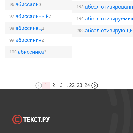
абиссаль
96.
0
абсолютизирован
198.
абиссальный
97.
2
абсолютизируемы
199.
абиссинец
98.
2
абсолютизирующи
200.
абиссиния
99.
2
абиссинка
100.
2
1
2
3
22
23
24
...