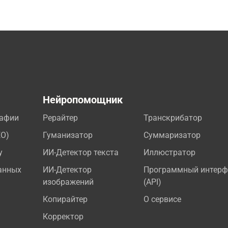
а
Нейропомощник
рафии
Рерайтер
Транскрибатор
EO)
Гуманизатор
Суммаризатор
у
ИИ-Детектор текста
Иллюстратор
анных
ИИ-Детектор
Программный интерф
изображений
(API)
Копирайтер
О сервисе
Корректор