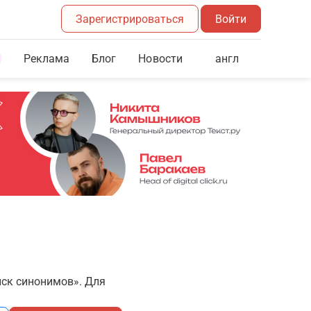
Зарегистрироваться
Войти
Реклама
Блог
англ
Новости
иск синонимов». Для