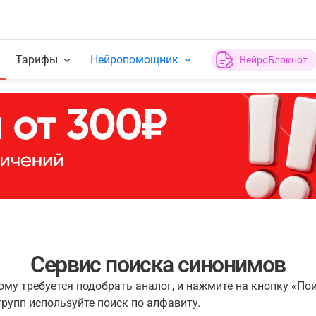
Тарифы
Нейропомощник
НейроБлокнот
Сервис поиска синонимов
рому требуется подобрать аналог, и нажмите на кнопку «По
рупп используйте поиск по алфавиту.