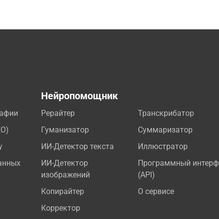
а
Нейропомощник
рафии
Рерайтер
Транскрибатор
EO)
Гуманизатор
Суммаризатор
у
ИИ-Детектор текста
Иллюстратор
анных
ИИ-Детектор
Программный интерф
изображений
(API)
Копирайтер
О сервисе
Корректор