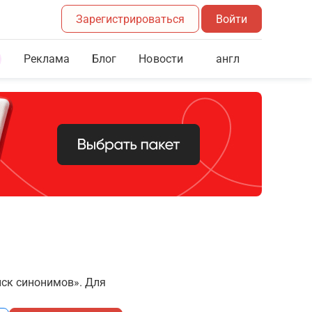
Зарегистрироваться
Войти
Реклама
Блог
англ
Новости
иск синонимов». Для