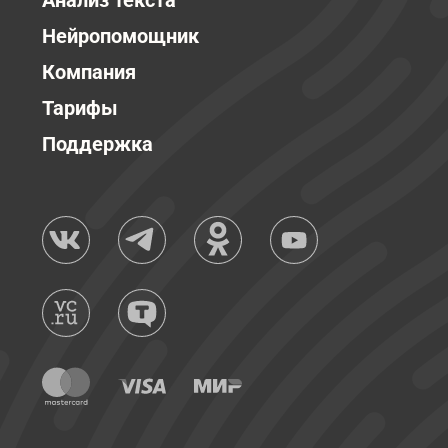
Анализ текста
Нейропомощник
Компания
Тарифы
Поддержка