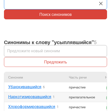
Поиск синонимов
Синонимы к слову "усыплявшийся"
5
Предложить
Синоним
Часть речи
Нра
Убаюкивавшийся
причастие
6
Наркотизировавшийся
прилагательное
1
Хлороформировавшийся
причастие
1