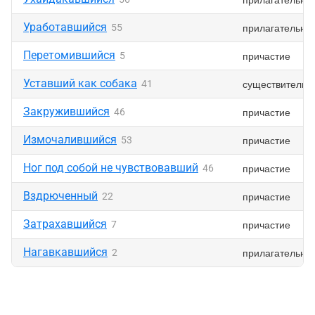
Уработавшийся
прилагательно
55
Перетомившийся
причастие
5
Уставший как собака
существительн
41
Закружившийся
причастие
46
Измочалившийся
причастие
53
Ног под собой не чувствовавший
причастие
46
Вздрюченный
причастие
22
Затрахавшийся
причастие
7
Нагавкавшийся
прилагательно
2