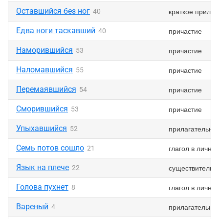
Оставшийся без ног
краткое прилаг
40
Едва ноги таскавший
причастие
40
Наморившийся
причастие
53
Наломавшийся
причастие
55
Перемаявшийся
причастие
54
Сморившийся
причастие
53
Упыхавшийся
прилагательно
52
Семь потов сошло
глагол в лично
21
Язык на плече
существительн
22
Голова пухнет
глагол в лично
8
Вареный
прилагательно
4