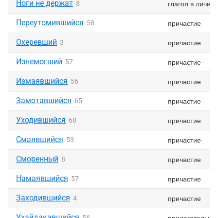
Ноги не держат
глагол в лично
8
Переутомившийся
причастие
58
Охеревший
причастие
3
Изнемогший
причастие
57
Измаявшийся
причастие
56
Замотавшийся
причастие
65
Уходившийся
причастие
68
Смаявшийся
причастие
53
Сморенный
причастие
8
Намаявшийся
причастие
57
Заходившийся
причастие
4
Ухайдакавшийся
прилагательно
56