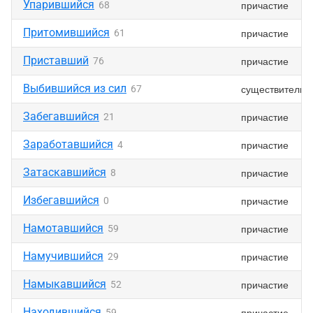
Упарившийся
причастие
68
Притомившийся
причастие
61
Приставший
причастие
76
Выбившийся из сил
существительн
67
Забегавшийся
причастие
21
Заработавшийся
причастие
4
Затаскавшийся
причастие
8
Избегавшийся
причастие
0
Намотавшийся
причастие
59
Намучившийся
причастие
29
Намыкавшийся
причастие
52
Находившийся
причастие
59