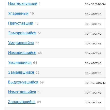
Неотдохнувший
прилагательно
1
Упаренный
причастие
19
Приуставший
причастие
43
Заморившийся
причастие
51
Уморившийся
причастие
65
Изморившийся
причастие
48
Умаявшийся
причастие
64
Замаявшийся
причастие
62
Выдохнувшийся
прилагательно
69
Измотавшийся
причастие
60
Запарившийся
причастие
59