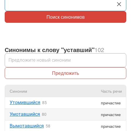
Поиск синонимов
Синонимы к слову "уставший"
102
Предложить
Синоним
Часть речи
Утомившийся
причастие
85
Умотавшийся
причастие
80
Вымотавшийся
причастие
58