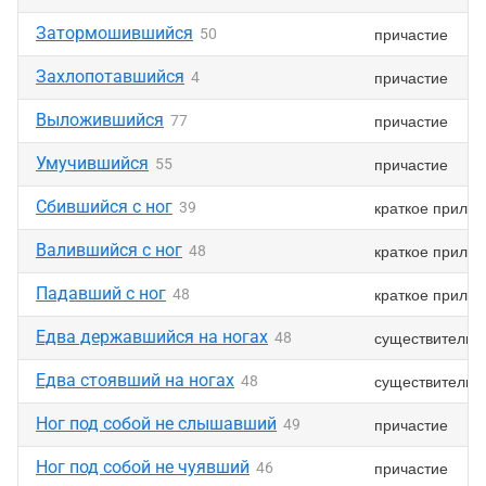
Затормошившийся
причастие
50
Захлопотавшийся
причастие
4
Выложившийся
причастие
77
Умучившийся
причастие
55
Сбившийся с ног
краткое прилаг
39
Валившийся с ног
краткое прилаг
48
Падавший с ног
краткое прилаг
48
Едва державшийся на ногах
существительн
48
Едва стоявший на ногах
существительн
48
Ног под собой не слышавший
причастие
49
Ног под собой не чуявший
причастие
46