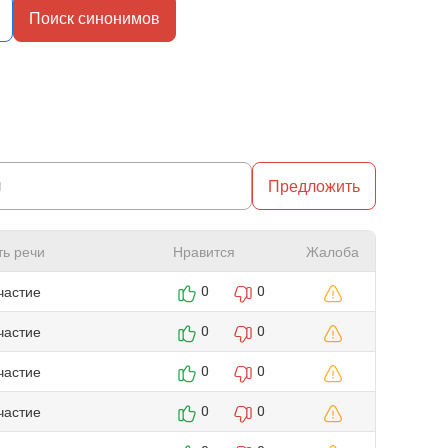
Поиск синонимов
Предложить
ть речи
Нравится
Жалоба
частие
0
0
частие
0
0
частие
0
0
частие
0
0