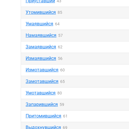
Приуставший
43
Утомившийся
85
Умаявшийся
64
Намаявшийся
57
Замаявшийся
62
Измаявшийся
56
Измотавшийся
60
Замотавшийся
65
Умотавшийся
80
Запарившийся
59
Притомившийся
61
Выдохнувшийся
69