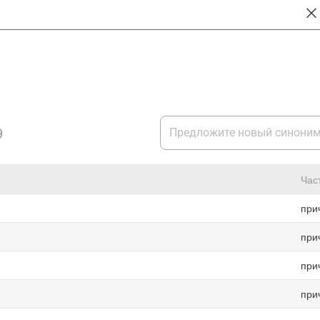
9
Час
при
при
при
при