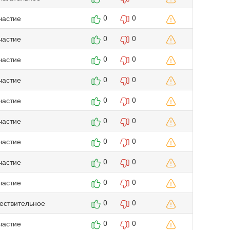
частие
0
0
частие
0
0
частие
0
0
частие
0
0
частие
0
0
частие
0
0
частие
0
0
частие
0
0
частие
0
0
ествительное
0
0
частие
0
0