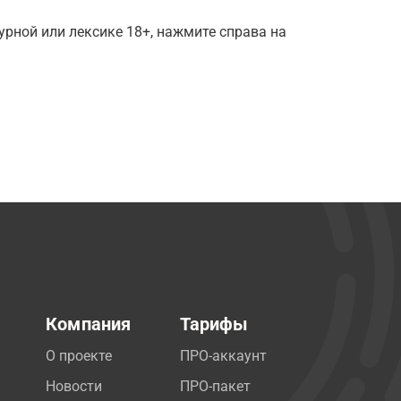
рной или лексике 18+, нажмите справа на
Компания
Тарифы
О проекте
ПРО-аккаунт
Новости
ПРО-пакет