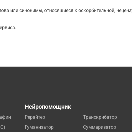
ова или синонимы, относящиеся к оскорбительной, нецензу
ервиса.
а
Нейропомощник
рафии
Рерайтер
Транскрибатор
EO)
Гуманизатор
Суммаризатор