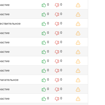
частие
0
0
частие
0
0
ествительное
0
0
частие
0
0
частие
0
0
частие
0
0
частие
0
0
частие
0
0
лагательное
0
0
частие
0
0
частие
0
0