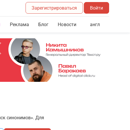
Зарегистрироваться
Войти
Реклама
Блог
англ
Новости
иск синонимов». Для