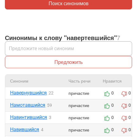
Поиск синонимов
Синонимы к слову "навертевшийся"
7
Предложить
Синоним
Часть речи
Нравится
Навернувшийся
причастие
22
0
0
Намотавшийся
причастие
59
0
0
Навинтившийся
причастие
3
0
0
Навившийся
причастие
4
0
0