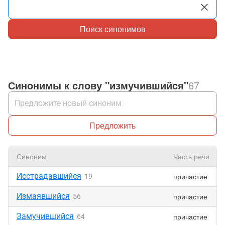
Поиск синонимов
Синонимы к слову "измучившийся"
67
Предложить
Синоним
Часть речи
Исстрадавшийся
причастие
19
Измаявшийся
причастие
56
Замучившийся
причастие
64