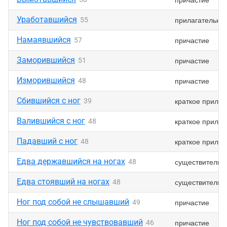
Уработавшийся
прилагательно
55
Намаявшийся
причастие
57
Заморившийся
причастие
51
Изморившийся
причастие
48
Сбившийся с ног
краткое прилаг
39
Валившийся с ног
краткое прилаг
48
Падавший с ног
краткое прилаг
48
Едва державшийся на ногах
существительн
48
Едва стоявший на ногах
существительн
48
Ног под собой не слышавший
причастие
49
Ног под собой не чувствовавший
причастие
46