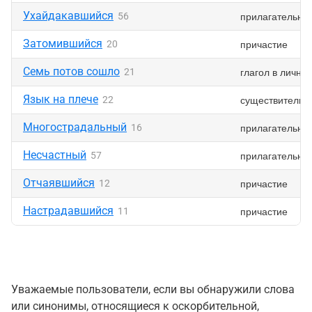
Ухайдакавшийся
прилагательно
56
Затомившийся
причастие
20
Семь потов сошло
глагол в лично
21
Язык на плече
существительн
22
Многострадальный
прилагательно
16
Несчастный
прилагательно
57
Отчаявшийся
причастие
12
Настрадавшийся
причастие
11
Уважаемые пользователи, если вы обнаружили слова
или синонимы, относящиеся к оскорбительной,