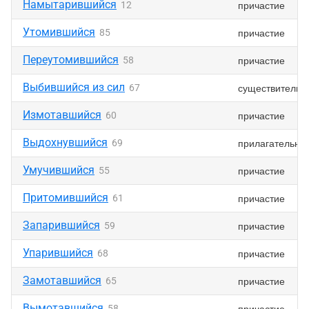
Намытарившийся
причастие
12
Утомившийся
причастие
85
Переутомившийся
причастие
58
Выбившийся из сил
существительн
67
Измотавшийся
причастие
60
Выдохнувшийся
прилагательно
69
Умучившийся
причастие
55
Притомившийся
причастие
61
Запарившийся
причастие
59
Упарившийся
причастие
68
Замотавшийся
причастие
65
Вымотавшийся
причастие
58