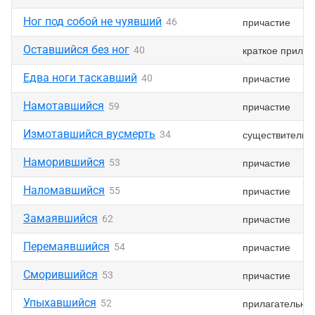
Ног под собой не чуявший
причастие
46
Оставшийся без ног
краткое прилаг
40
Едва ноги таскавший
причастие
40
Намотавшийся
причастие
59
Измотавшийся вусмерть
существительн
34
Наморившийся
причастие
53
Наломавшийся
причастие
55
Замаявшийся
причастие
62
Перемаявшийся
причастие
54
Сморившийся
причастие
53
Упыхавшийся
прилагательно
52