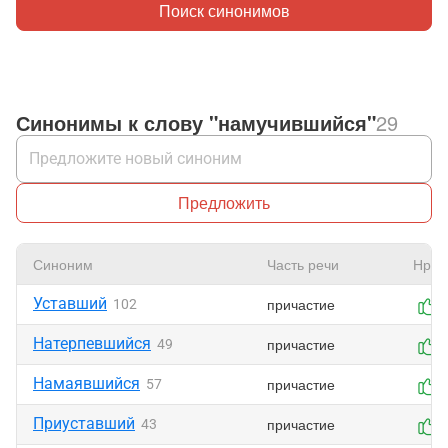
Поиск синонимов
Синонимы к слову "намучившийся"
29
Предложить
Синоним
Часть речи
Нрав
Уставший
причастие
102
Натерпевшийся
причастие
49
Намаявшийся
причастие
57
Приуставший
причастие
43