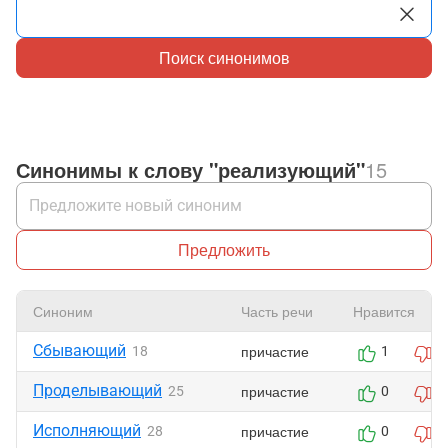
Поиск синонимов
Синонимы к слову "реализующий"
15
Предложить
Синоним
Часть речи
Нравится
Сбывающий
причастие
18
1
0
Проделывающий
причастие
25
0
0
Исполняющий
причастие
28
0
0