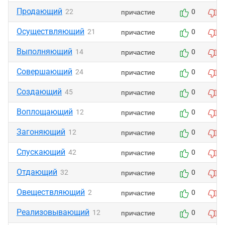
Продающий
причастие
22
0
0
Осуществляющий
причастие
21
0
0
Выполняющий
причастие
14
0
0
Совершающий
причастие
24
0
0
Создающий
причастие
45
0
0
Воплощающий
причастие
12
0
0
Загоняющий
причастие
12
0
0
Спускающий
причастие
42
0
0
Отдающий
причастие
32
0
0
Овеществляющий
причастие
2
0
0
Реализовывающий
причастие
12
0
0