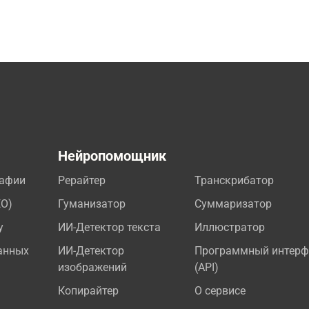
а
Нейропомощник
рафии
Рерайтер
Транскрибатор
EO)
Гуманизатор
Суммаризатор
у
ИИ-Детектор текста
Иллюстратор
анных
ИИ-Детектор
Программный интерф
изображений
(API)
Копирайтер
О сервисе