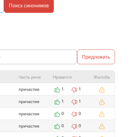
Поиск синонимов
Предложить
Часть речи
Нравится
Жалоба
причастие
1
1
причастие
1
1
причастие
0
0
причастие
0
0