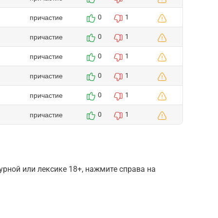
причастие
0
1
причастие
0
1
причастие
0
1
причастие
0
1
причастие
0
1
причастие
0
1
рной или лексике 18+, нажмите справа на