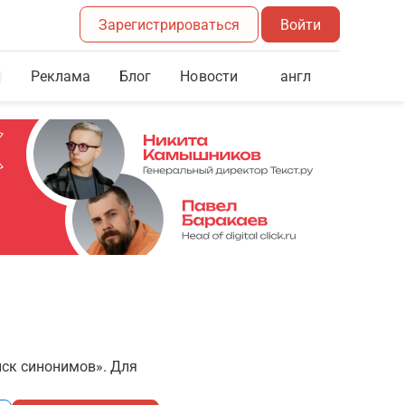
Зарегистрироваться
Войти
Реклама
Блог
англ
Новости
иск синонимов». Для