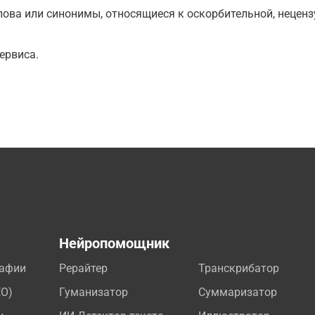
ова или синонимы, относящиеся к оскорбительной, нецензу
ервиса.
а
Нейропомощник
рафии
Рерайтер
Транскрибатор
EO)
Гуманизатор
Суммаризатор