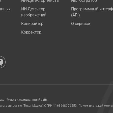
у
ИИ-Детектор текста
Иллюстратор
анных
ИИ-Детектор
Программный интерф
изображений
(API)
Копирайтер
О сервисе
Корректор
екст Медиа», официальный сайт.
етственностью "Текст Медиа", ОГРН 1163668076550. Прием платежей може