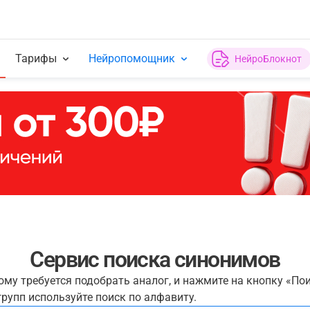
Тарифы
Нейропомощник
НейроБлокнот
Сервис поиска синонимов
рому требуется подобрать аналог, и нажмите на кнопку «По
рупп используйте поиск по алфавиту.