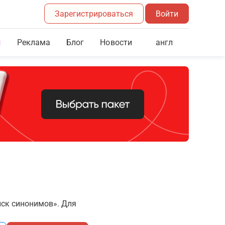
Зарегистрироваться
Войти
Реклама
Блог
англ
Новости
иск синонимов». Для