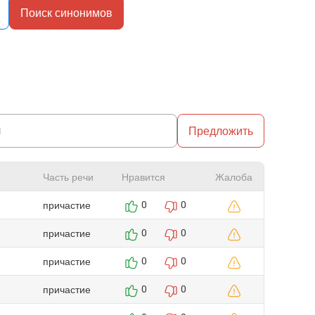
Поиск синонимов
Предложить
Часть речи
Нравится
Жалоба
причастие
0
0
причастие
0
0
причастие
0
0
причастие
0
0