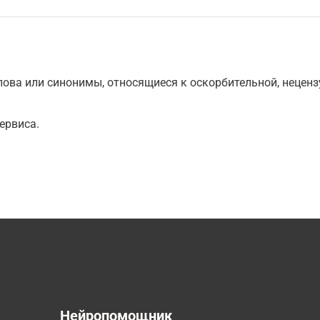
ова или синонимы, относящиеся к оскорбительной, нецензу
ервиса.
а
Нейропомощник