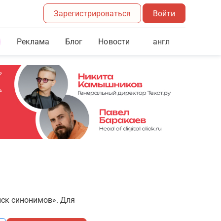
Зарегистрироваться
Войти
Реклама
Блог
англ
Новости
иск синонимов». Для