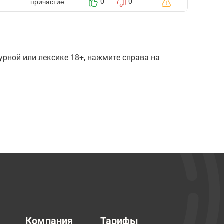
причастие
0
0
рной или лексике 18+, нажмите справа на
Компания
Тарифы