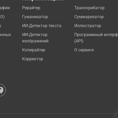
рафии
Рерайтер
Транскрибатор
EO)
Гуманизатор
Суммаризатор
у
ИИ-Детектор текста
Иллюстратор
анных
ИИ-Детектор
Программный интерф
изображений
(API)
Копирайтер
О сервисе
Корректор