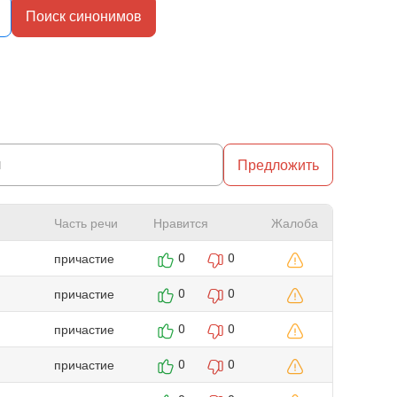
Поиск синонимов
Предложить
Часть речи
Нравится
Жалоба
причастие
0
0
причастие
0
0
причастие
0
0
причастие
0
0