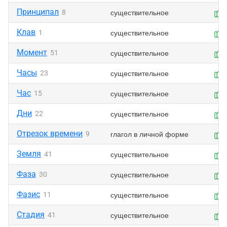
Принципал
существительное
8
Клав
существительное
1
Момент
существительное
51
Часы
существительное
23
Час
существительное
15
Дни
существительное
22
Отрезок времени
глагол в личной форме
9
Земля
существительное
41
Фаза
существительное
30
Фазис
существительное
11
Стадия
существительное
41