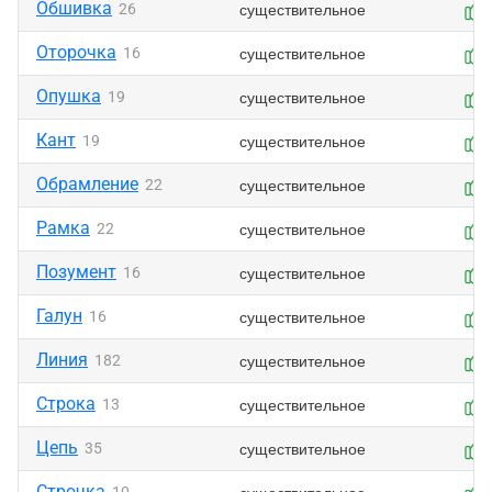
Обшивка
существительное
26
Оторочка
существительное
16
Опушка
существительное
19
Кант
существительное
19
Обрамление
существительное
22
Рамка
существительное
22
Позумент
существительное
16
Галун
существительное
16
Линия
существительное
182
Строка
существительное
13
Цепь
существительное
35
Строчка