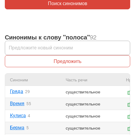
Поиск синонимов
Синонимы к слову "полоса"
92
Предложить
Синоним
Часть речи
Нра
Гряда
существительное
29
Время
существительное
55
Кулиса
существительное
4
Берма
существительное
5