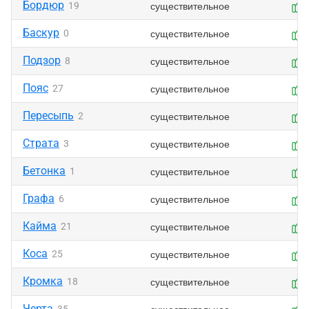
Бордюр
существительное
19
Баскур
существительное
0
Подзор
существительное
8
Пояс
существительное
27
Пересыпь
существительное
2
Страта
существительное
3
Бетонка
существительное
1
Графа
существительное
6
Кайма
существительное
21
Коса
существительное
25
Кромка
существительное
18
Черта