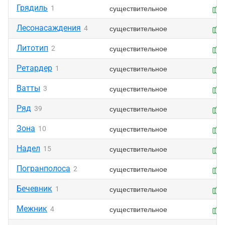
Грядиль
существительное
1
Лесонасаждения
существительное
4
Литотип
существительное
2
Ретардер
существительное
1
Ватты
существительное
3
Ряд
существительное
39
Зона
существительное
10
Надел
существительное
15
Погранполоса
существительное
2
Бечевник
существительное
1
Межник
существительное
4