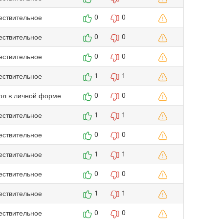
ествительное
0
0
ествительное
0
0
ествительное
0
0
ествительное
1
1
гол в личной форме
0
0
ествительное
1
1
ествительное
0
0
ествительное
1
1
ествительное
0
0
ествительное
1
1
ествительное
0
0