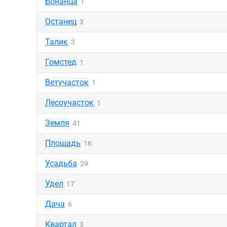
Бонанца
1
Останец
3
Талик
3
Гомстед
1
Ветучасток
1
Лесоучасток
1
Земля
41
Площадь
16
Усадьба
29
Удел
17
Дача
6
Квартал
3