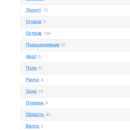
Лоскут
15
Огород
5
Остров
154
Подразделение
37
Арал
0
Поле
57
Ранчо
4
Зона
10
Отрезок
9
Область
43
Вилла
4