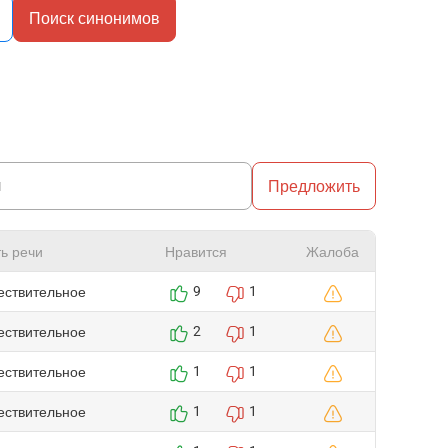
Поиск синонимов
Предложить
ь речи
Нравится
Жалоба
ествительное
9
1
ествительное
2
1
ествительное
1
1
ествительное
1
1