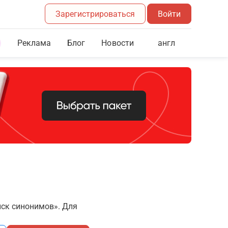
Зарегистрироваться
Войти
Реклама
Блог
англ
Новости
иск синонимов». Для