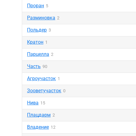
Проран
5
Разминовка
2
Польдер
3
Кратон
1
Парцелла
2
Часть
90
Агроучасток
1
Зооветучасток
0
Нива
15
Плацдарм
2
Владение
12