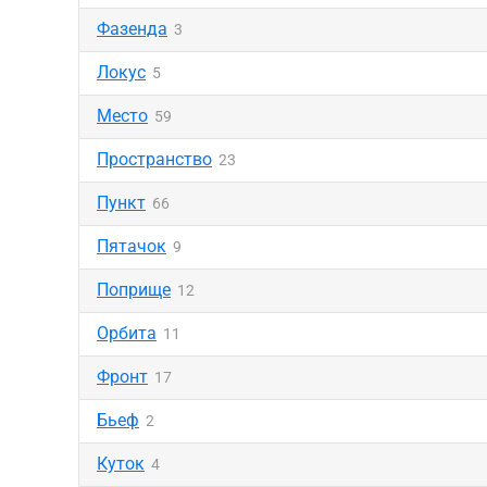
Фазенда
3
Локус
5
Место
59
Пространство
23
Пункт
66
Пятачок
9
Поприще
12
Орбита
11
Фронт
17
Бьеф
2
Куток
4