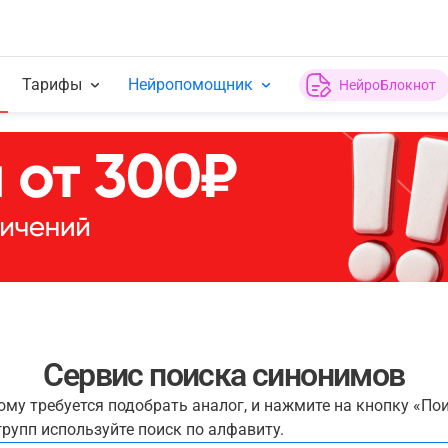
Тарифы
Нейропомощник
НейроБлокнот
Сервис поиска синонимов
рому требуется подобрать аналог, и нажмите на кнопку «По
рупп используйте поиск по алфавиту.