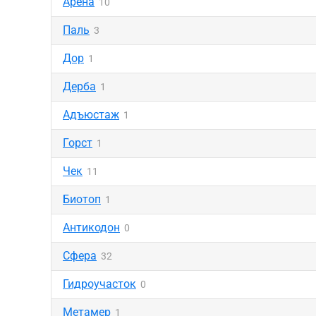
Арена
10
Паль
3
Дор
1
Дерба
1
Адъюстаж
1
Горст
1
Чек
11
Биотоп
1
Антикодон
0
Сфера
32
Гидроучасток
0
Метамер
1