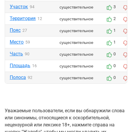
Участок
существительное
94
3
Территория
существительное
12
2
Пояс
существительное
27
1
Место
существительное
59
1
Часть
существительное
90
0
Площадь
существительное
16
0
Полоса
существительное
92
0
Уважаемые пользователи, если вы обнаружили слова
или синонимы, относящиеся к оскорбительной,
нецензурной или лексике 18+, нажмите справа на
кнопку "Жалоба", чтобы мы могли удалить их.