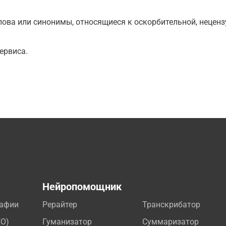
ова или синонимы, относящиеся к оскорбительной, нецензу
ервиса.
а
Нейропомощник
рафии
Рерайтер
Транскрибатор
EO)
Гуманизатор
Суммаризатор