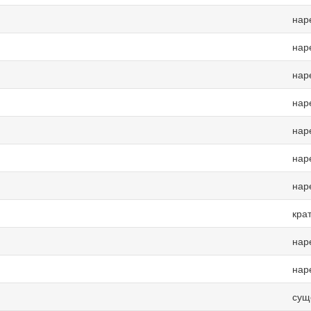
нар
нар
нар
нар
нар
нар
нар
кра
нар
нар
сущ