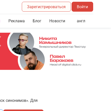
Зарегистрироваться
Войти
Реклама
Блог
англ
Новости
иск синонимов». Для