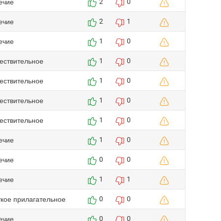
ечие
2
0
ечие
2
1
ечие
1
0
ествительное
1
0
ествительное
1
0
ествительное
1
0
ествительное
1
0
ечие
1
0
ечие
0
0
ечие
1
1
ткое прилагательное
0
0
ечие
0
0