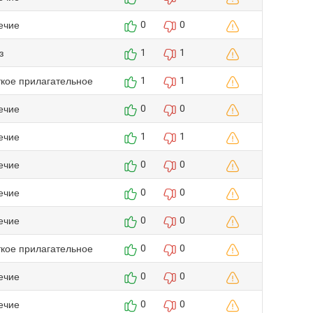
ечие
0
0
з
1
1
ткое прилагательное
1
1
ечие
0
0
ечие
1
1
ечие
0
0
ечие
0
0
ечие
0
0
ткое прилагательное
0
0
ечие
0
0
ечие
0
0