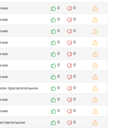
ечие
0
0
ечие
0
0
ечие
0
0
ечие
0
0
ечие
0
0
ечие
0
0
ечие
0
0
ткое прилагательное
0
0
ечие
0
0
ечие
0
0
ествительное
0
0