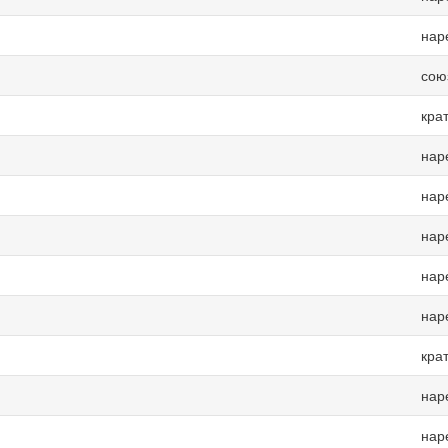
нар
сою
кра
нар
нар
нар
нар
нар
кра
нар
нар