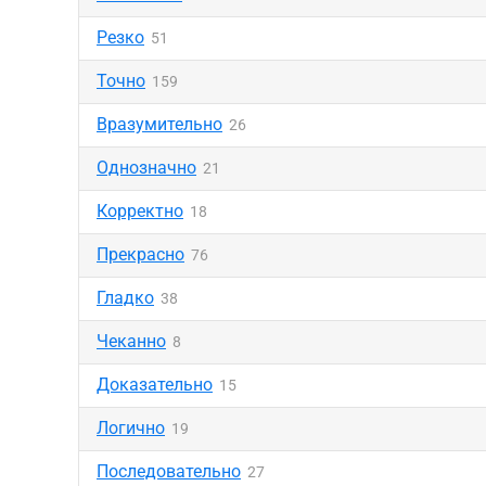
Резко
51
Точно
159
Вразумительно
26
Однозначно
21
Корректно
18
Прекрасно
76
Гладко
38
Чеканно
8
Доказательно
15
Логично
19
Последовательно
27