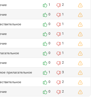
ечие
1
2
ечие
0
1
ествительное
0
1
ечие
0
1
ечие
0
1
лагательное
0
1
ечие
0
2
ткое прилагательное
1
3
ествительное
0
2
ечие
0
2