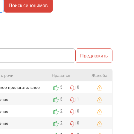
Поиск синонимов
Предложить
ть речи
Нравится
Жалоба
ткое прилагательное
3
0
ечие
3
1
ечие
2
0
ечие
2
0