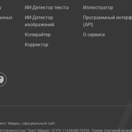
у
ИИ-Детектор текста
Иллюстратор
анных
ИИ-Детектор
Программный интерф
изображений
(API)
Копирайтер
О сервисе
Корректор
екст Медиа», официальный сайт.
етственностью "Текст Медиа", ОГРН 1163668076550. Прием платежей може