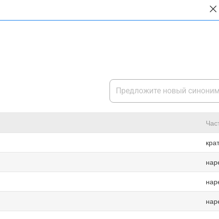
Час
кра
нар
нар
нар