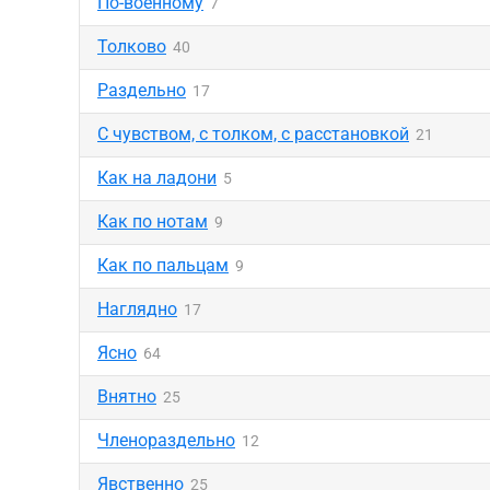
По-военному
7
Толково
40
Раздельно
17
С чувством, с толком, с расстановкой
21
Как на ладони
5
Как по нотам
9
Как по пальцам
9
Наглядно
17
Ясно
64
Внятно
25
Членораздельно
12
Явственно
25