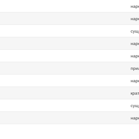
нар
нар
сущ
нар
нар
при
нар
кра
сущ
нар