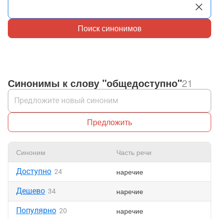
Поиск синонимов
Синонимы к слову "общедоступно"
21
Предложить
Синоним
Часть речи
Н
Доступно
наречие
24
Дешево
наречие
34
Популярно
наречие
20