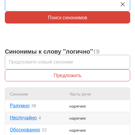
Поиск синонимов
Синонимы к слову "логично"
19
Предложить
Синоним
Часть речи
Нр
Разумно
наречие
38
Неслучайно
наречие
4
Обоснованно
наречие
22