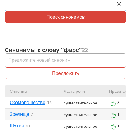
Поиск синонимов
Синонимы к слову "фарс"
22
Предложить
Синоним
Часть речи
Нравится
Скоморошество
существительное
16
3
Зрелище
существительное
2
1
Шутка
существительное
41
1