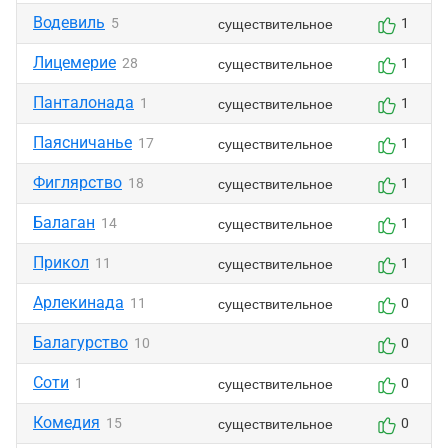
Водевиль
существительное
5
1
Лицемерие
существительное
28
1
Панталонада
существительное
1
1
Паясничанье
существительное
17
1
Фиглярство
существительное
18
1
Балаган
существительное
14
1
Прикол
существительное
11
1
Арлекинада
существительное
11
0
Балагурство
10
0
Соти
существительное
1
0
Комедия
существительное
15
0