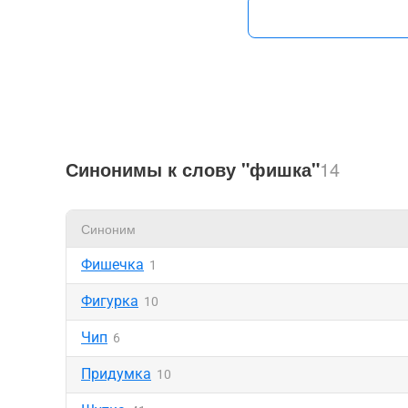
Синонимы к слову "фишка"
14
Синоним
Фишечка
1
Фигурка
10
Чип
6
Придумка
10