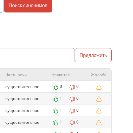
Поиск синонимов
Предложить
Часть речи
Нравится
Жалоба
существительное
3
0
существительное
1
0
существительное
1
0
существительное
1
0