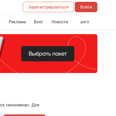
Зарегистрироваться
Войти
Реклама
Блог
англ
Новости
иск синонимов». Для