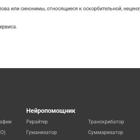
ова или синонимы, относящиеся к оскорбительной, нецензу
ервиса.
а
Нейропомощник
рафии
Рерайтер
Транскрибатор
EO)
Гуманизатор
Суммаризатор