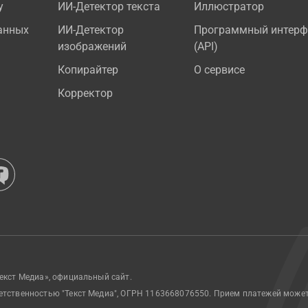
у
ИИ-Детектор текста
Иллюстратор
анных
ИИ-Детектор
Программный интерф
изображений
(API)
Копирайтер
О сервисе
Корректор
екст Медиа», официальный сайт.
етственностью "Текст Медиа", ОГРН 1163668076550. Прием платежей може