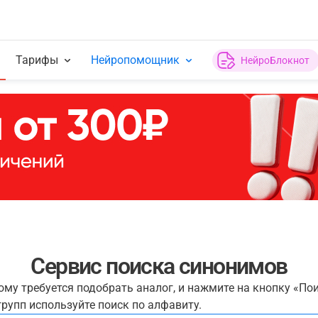
Тарифы
Нейропомощник
НейроБлокнот
Сервис поиска синонимов
рому требуется подобрать аналог, и нажмите на кнопку «По
рупп используйте поиск по алфавиту.