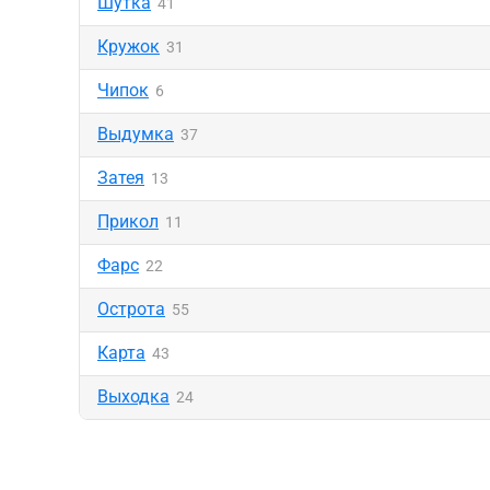
Шутка
41
Кружок
31
Чипок
6
Выдумка
37
Затея
13
Прикол
11
Фарс
22
Острота
55
Карта
43
Выходка
24