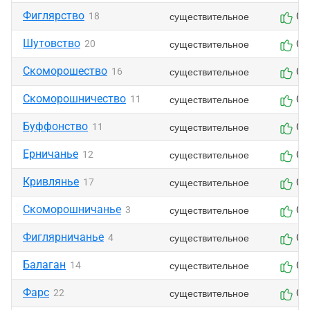
Фиглярство
существительное
18
0
Шутовство
существительное
20
0
Скоморошество
существительное
16
0
Скоморошничество
существительное
11
0
Буффонство
существительное
11
0
Ерничанье
существительное
12
0
Кривлянье
существительное
17
0
Скоморошничанье
существительное
3
0
Фиглярничанье
существительное
4
0
Балаган
существительное
14
0
Фарс
существительное
22
0