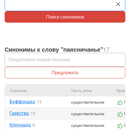
Поиск синонимов
Синонимы к слову "паясничанье"
17
Предложить
Синоним
Часть речи
Нравит
Буффонада
существительное
13
0
Гаерство
существительное
15
0
Клоунада
существительное
8
0