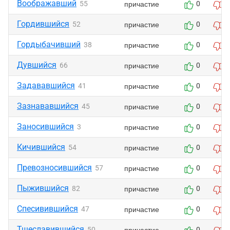
Воображавший
причастие
55
0
0
Гордившийся
причастие
52
0
0
Гордыбачивший
причастие
38
0
0
Дувшийся
причастие
66
0
0
Задававшийся
причастие
41
0
0
Зазнававшийся
причастие
45
0
0
Заносившийся
причастие
3
0
0
Кичившийся
причастие
54
0
0
Превозносившийся
причастие
57
0
0
Пыжившийся
причастие
82
0
0
Спесивившийся
причастие
47
0
0
Тщеславившийся
причастие
50
0
0