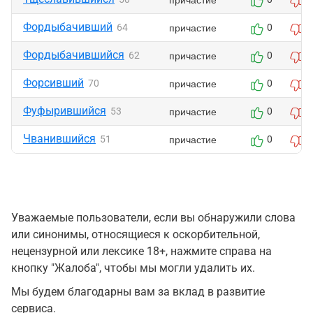
Фордыбачивший
причастие
64
0
0
Фордыбачившийся
причастие
62
0
0
Форсивший
причастие
70
0
0
Фуфырившийся
причастие
53
0
0
Чванившийся
причастие
51
0
0
Уважаемые пользователи, если вы обнаружили слова
или синонимы, относящиеся к оскорбительной,
нецензурной или лексике 18+, нажмите справа на
кнопку "Жалоба", чтобы мы могли удалить их.
Мы будем благодарны вам за вклад в развитие
сервиса.