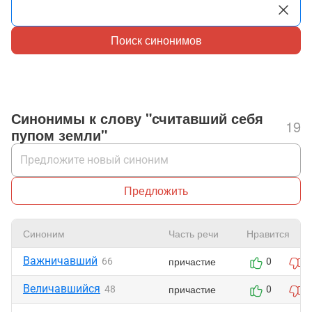
Поиск синонимов
Синонимы к слову "считавший себя
19
пупом земли"
Предложить
Синоним
Часть речи
Нравится
Важничавший
причастие
66
0
0
Величавшийся
причастие
48
0
0