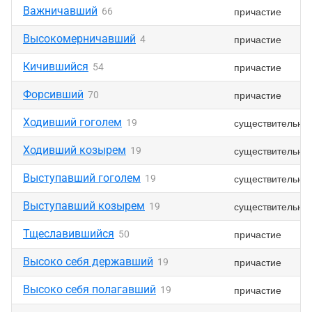
Важничавший
причастие
66
Высокомерничавший
причастие
4
Кичившийся
причастие
54
Форсивший
причастие
70
Ходивший гоголем
существительно
19
Ходивший козырем
существительно
19
Выступавший гоголем
существительно
19
Выступавший козырем
существительно
19
Тщеславившийся
причастие
50
Высоко себя державший
причастие
19
Высоко себя полагавший
причастие
19