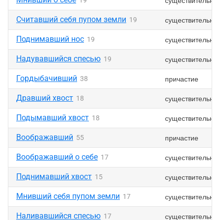
существительно
19
Считавший себя пупом земли
существительно
19
Поднимавший нос
существительно
19
Надувавшийся спесью
существительно
19
Гордыбачивший
причастие
38
Дравший хвост
существительно
18
Подымавший хвост
существительно
18
Воображавший
причастие
55
Воображавший о себе
существительно
17
Поднимавший хвост
существительно
15
Мнивший себя пупом земли
существительно
17
Наливавшийся спесью
существительно
17