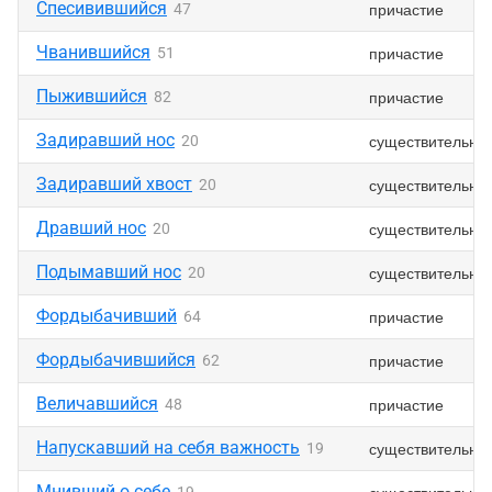
Спесивившийся
причастие
47
Чванившийся
причастие
51
Пыжившийся
причастие
82
Задиравший нос
существительно
20
Задиравший хвост
существительно
20
Дравший нос
существительно
20
Подымавший нос
существительно
20
Фордыбачивший
причастие
64
Фордыбачившийся
причастие
62
Величавшийся
причастие
48
Напускавший на себя важность
существительно
19
Мнивший о себе