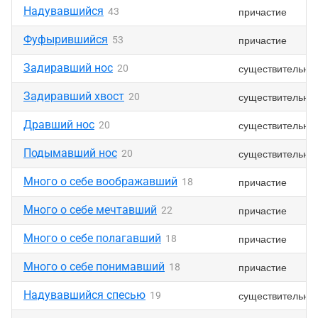
Надувавшийся
причастие
43
Фуфырившийся
причастие
53
Задиравший нос
существительно
20
Задиравший хвост
существительно
20
Дравший нос
существительно
20
Подымавший нос
существительно
20
Много о себе воображавший
причастие
18
Много о себе мечтавший
причастие
22
Много о себе полагавший
причастие
18
Много о себе понимавший
причастие
18
Надувавшийся спесью
существительно
19