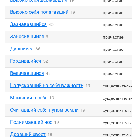
причастие
19
Высоко себя полагавший
причастие
19
Зазнававшийся
причастие
45
Заносившийся
причастие
3
Дувшийся
причастие
66
Гордившийся
причастие
52
Величавшийся
причастие
48
Напускавший на себя важность
существительно
19
Мнивший о себе
существительно
19
Считавший себя пупом земли
существительно
19
Поднимавший нос
существительно
19
Дравший хвост
существительно
18