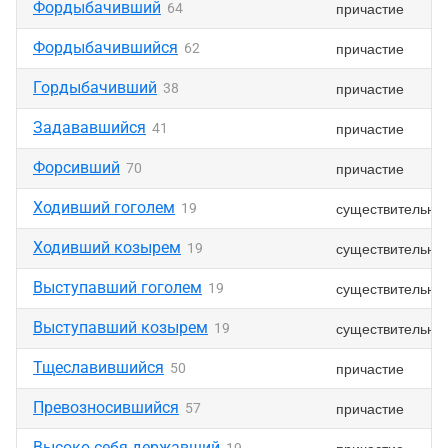
Фордыбачивший
причастие
64
Фордыбачившийся
причастие
62
Гордыбачивший
причастие
38
Задававшийся
причастие
41
Форсивший
причастие
70
Ходивший гоголем
существительно
19
Ходивший козырем
существительно
19
Выступавший гоголем
существительно
19
Выступавший козырем
существительно
19
Тщеславившийся
причастие
50
Превозносившийся
причастие
57
Высоко себя державший