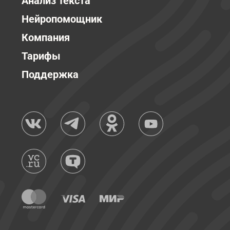
Анализ текста
Нейропомощник
Компания
Тарифы
Поддержка