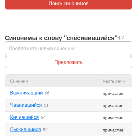
Поиск синонимов
Синонимы к слову "спесивившийся"
47
Предложить
Синоним
Часть речи
Важничавший
причастие
66
Чванившийся
причастие
51
Кичившийся
причастие
54
Пыжившийся
причастие
82