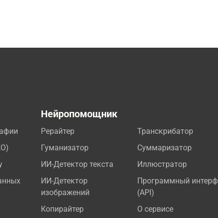
а
Нейропомощник
рафии
Рерайтер
Транскрибатор
EO)
Гуманизатор
Суммаризатор
у
ИИ-Детектор текста
Иллюстратор
анных
ИИ-Детектор
Программный интерф
изображений
(API)
Копирайтер
О сервисе