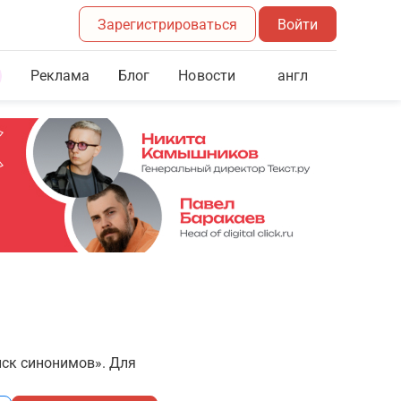
Зарегистрироваться
Войти
Реклама
Блог
англ
Новости
иск синонимов». Для