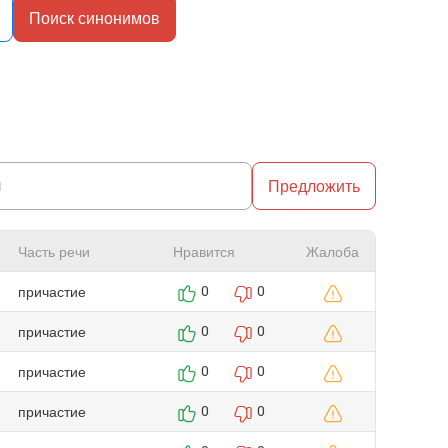
Поиск синонимов
Предложить
Часть речи
Нравится
Жалоба
причастие
0
0
причастие
0
0
причастие
0
0
причастие
0
0